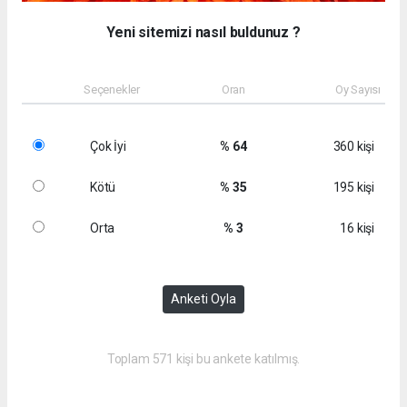
Yeni sitemizi nasıl buldunuz ?
Seçenekler
Oran
Oy Sayısı
Çok İyi
% 64
360 kişi
Kötü
% 35
195 kişi
Orta
% 3
16 kişi
Anketi Oyla
Toplam 571 kişi bu ankete katılmış.