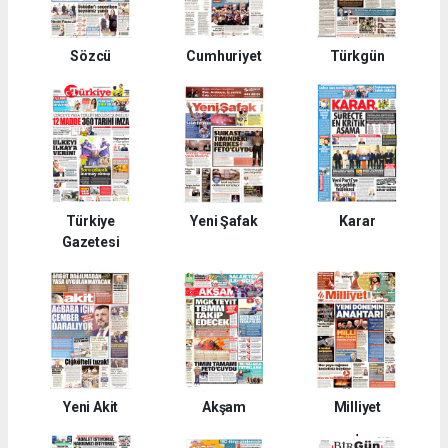
Sözcü
Cumhuriyet
Türkgün
Türkiye
Yeni Şafak
Karar
Gazetesi
Yeni Akit
Akşam
Milliyet