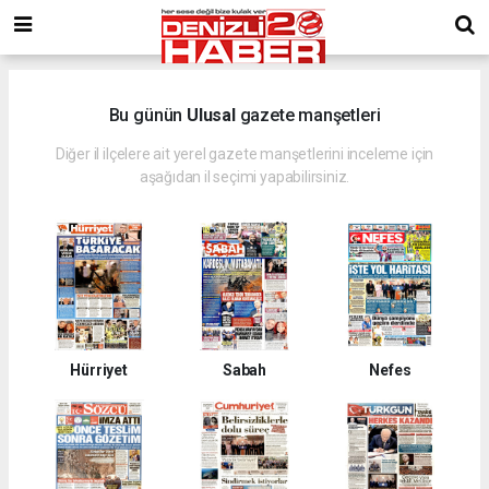
Bu günün
Ulusal
gazete manşetleri
Diğer il ilçelere ait yerel gazete manşetlerini inceleme için
aşağıdan il seçimi yapabilirsiniz.
Hürriyet
Sabah
Nefes