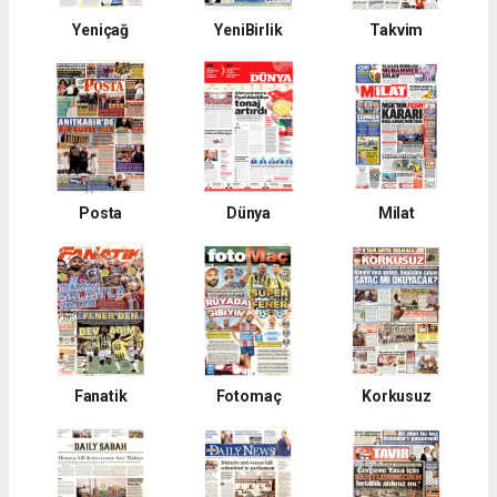
Yeniçağ
YeniBirlik
Takvim
Posta
Dünya
Milat
Fanatik
Fotomaç
Korkusuz