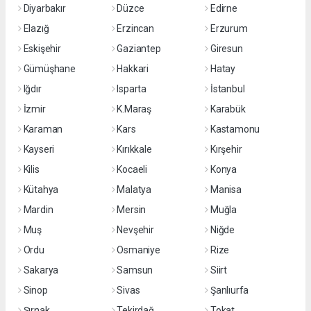
Diyarbakır
Düzce
Edirne
Elazığ
Erzincan
Erzurum
Eskişehir
Gaziantep
Giresun
Gümüşhane
Hakkari
Hatay
Iğdır
Isparta
İstanbul
İzmir
K.Maraş
Karabük
Karaman
Kars
Kastamonu
Kayseri
Kırıkkale
Kırşehir
Kilis
Kocaeli
Konya
Kütahya
Malatya
Manisa
Mardin
Mersin
Muğla
Muş
Nevşehir
Niğde
Ordu
Osmaniye
Rize
Sakarya
Samsun
Siirt
Sinop
Sivas
Şanlıurfa
Şırnak
Tekirdağ
Tokat