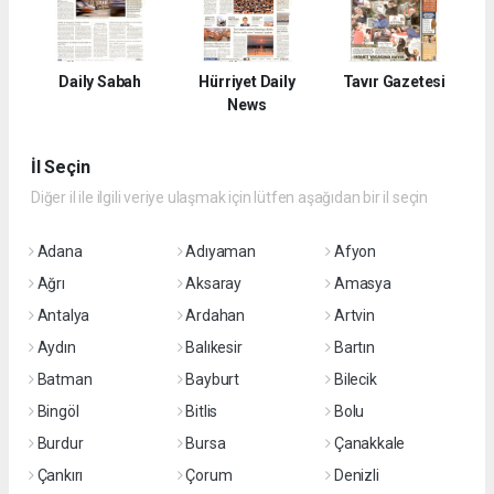
Daily Sabah
Hürriyet Daily
Tavır Gazetesi
News
İl Seçin
Diğer il ile ilgili veriye ulaşmak için lütfen aşağıdan bir il seçin
Adana
Adıyaman
Afyon
Ağrı
Aksaray
Amasya
Antalya
Ardahan
Artvin
Aydın
Balıkesir
Bartın
Batman
Bayburt
Bilecik
Bingöl
Bitlis
Bolu
Burdur
Bursa
Çanakkale
Çankırı
Çorum
Denizli