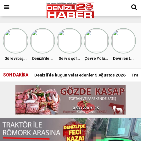
Görevi baş...
Denizli'de...
Servis şof...
Çevre Yolu...
Devrilen t...
SON DAKİKA
Denizli'de bugün vefat edenler 5 Ağustos 2026
Trak