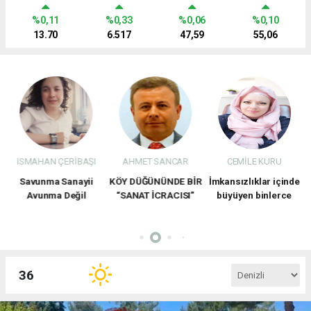
%0,11
%0,33
%0,06
%0,10
13.70
6.517
47,59
55,06
İBAŞI
AHMET SANCAR
CEMİLE KURU
TAHİR ÇALGÜNE
nayii
KÖY DÜĞÜNÜNDE BİR
İmkansızlıklar içinde
Tarihî Belgeler
ğil
“SANAT İCRACISI”
büyüyen binlerce
Denizli 1920 İsya
ır
OLARAK OKTAY BEY
kadına ilham olmak
Planlı Bir Kuvva
için varım
İnzibatiye
Provokasyonu mu
36