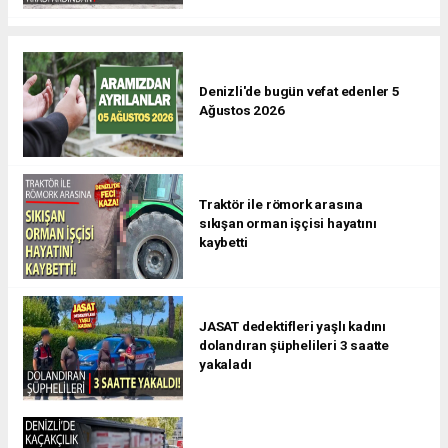
Denizli'de bugün vefat edenler 5
Ağustos 2026
Traktör ile römork arasına
sıkışan orman işçisi hayatını
kaybetti
JASAT dedektifleri yaşlı kadını
dolandıran şüphelileri 3 saatte
yakaladı