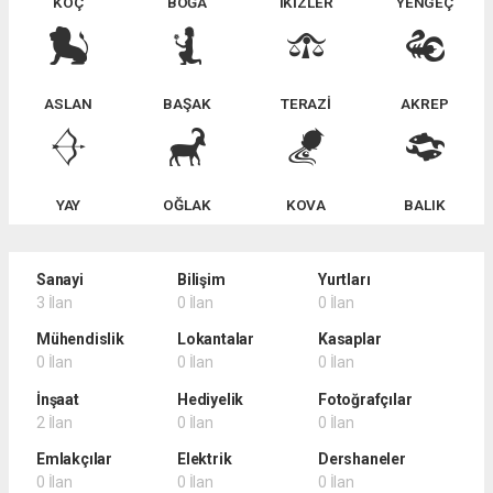
KOÇ
BOĞA
İKİZLER
YENGEÇ
ASLAN
BAŞAK
TERAZİ
AKREP
YAY
OĞLAK
KOVA
BALIK
Sanayi
Bilişim
Yurtları
3 İlan
0 İlan
0 İlan
Mühendislik
Lokantalar
Kasaplar
0 İlan
0 İlan
0 İlan
İnşaat
Hediyelik
Fotoğrafçılar
2 İlan
0 İlan
0 İlan
Emlakçılar
Elektrik
Dershaneler
0 İlan
0 İlan
0 İlan