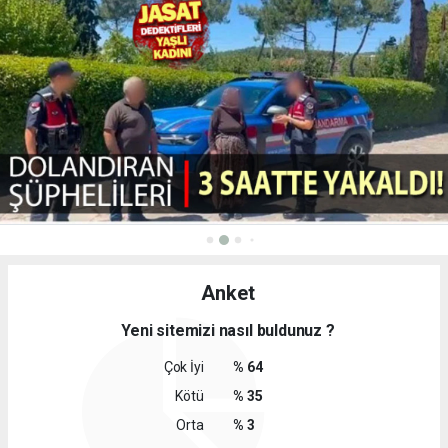
Anket
Yeni sitemizi nasıl buldunuz ?
Çok İyi
% 64
Kötü
% 35
Orta
% 3