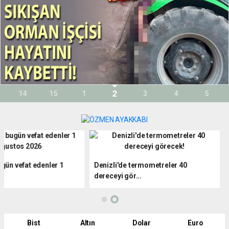
2
14
15
1
3
4
5
Denizli'de bugün vefat edenler 1
Denizli'de termometreler 4
Ağustos...
dereceyi gör...
Bist
Altın
Dolar
Euro