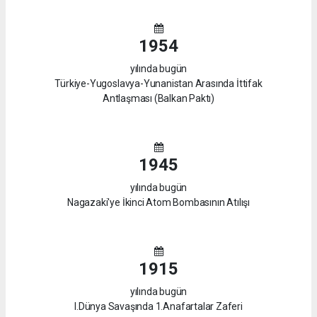
1954
yılında bugün
Türkiye-Yugoslavya-Yunanistan Arasında İttifak
Antlaşması (Balkan Paktı)
1945
yılında bugün
Nagazaki'ye İkinci Atom Bombasının Atılışı
1915
yılında bugün
I.Dünya Savaşında 1.Anafartalar Zaferi