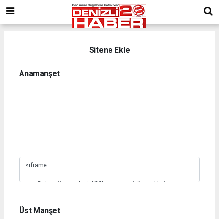
Sitene Ekle
Anamanşet
1
2
3
4
5
6
7
8
9
10
Üst Manşet