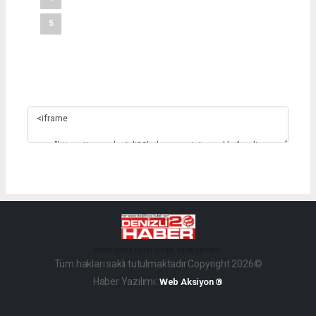
5
Slide 3
haber paketi
haber scripti
haber yazılımı
Tüm hakları saklı tutulmaktadır.Copyright 2026©
Haber Yazılımı:
Web Aksiyon ®