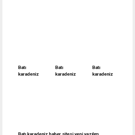
Batı
Batı
Batı
karadeniz
karadeniz
karadeniz
haber sitesi
haber sitesi
haber sitesi
yeni yazılım
yeni yazılım
yeni yazılım
alacağını
alacağını
alacağını
belirtti
belirtti
belirtti
Batı karadeniz haber sitesi yeni yazılım