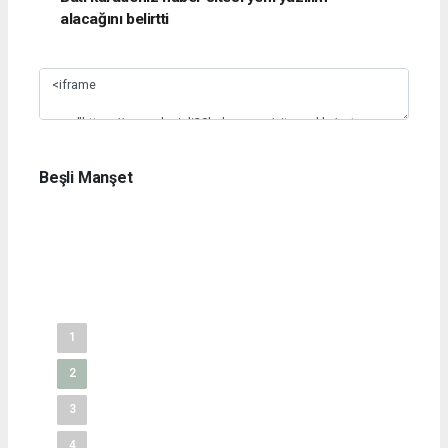
alacağını belirtti
Slide 1
Beşli Manşet
1
2
3
4