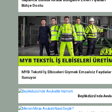
Sapanca Günlük Kiralık Bungalov Evleri Fiyatları
Bütçe Dostu
MYB Tekstil İş Elbiseleri Giymek Emsalsiz Faydalar
Sunuyor
Beylikdüzü’nde Avuka