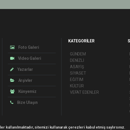
KATEGORİLER
S
Foto Galeri
GÜNDEM
Video Galeri
DENİZLİ
ASAYİŞ
Yazarlar
SİYASET
EĞİTİM
Arşivler
KÜLTÜR
Künyemiz
VEFAT EDENLER
Bize Ulaşın
er kullanılmaktadır, sitemizi kullanarak çerezleri kabul etmiş saylırsınız.