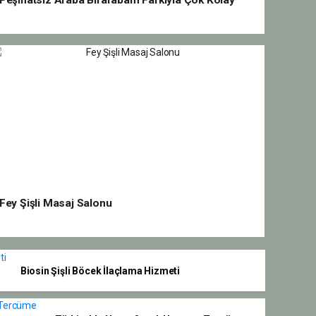
Peşinatsız Araba Birarabam Farkıyla Çok Kolay
Fey Şişli Masaj Salonu
Biosin Şişli Böcek İlaçlama Hizmeti