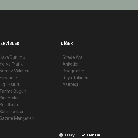
ERVİSLER
DİĞER
Hava Durumu
Sitede Ara
Yol ve Trafik
Anketler
Namaz Vakitleri
Biyografiler
Eczaneler
Rüya Tabirleri
Lig Fikstürü
Astroloji
Tarihte Bugün
Sinemalar
Seri İlanlar
Şehir Rehberi
Gazete Manşetleri
Detay
Tamam