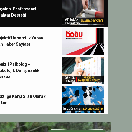
ışalanı Profesyonel
ahtar Desteği
jektif Habercilik Yapan
n Haber Sayfası
nizli Psikolog –
ikolojik Danışmanlık
erkezi
sizliğe Karşı Silah Olarak
itim