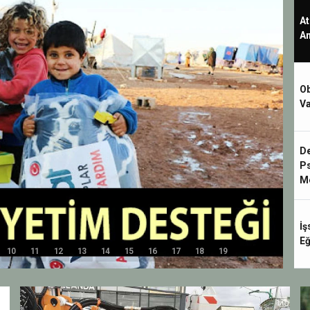
At
An
Ob
Va
De
Ps
M
İş
Eğ
10
11
12
13
14
15
16
17
18
19