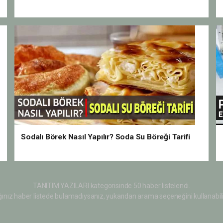
Sodalı Börek Nasıl Yapılır? Soda Su Böreği Tarifi
TANITIM YAZILARI kategorisinde 50 haber listelendi.
ınız haber listede bulamadıysanız, yukarıdan arama seçeneğini kullanabili