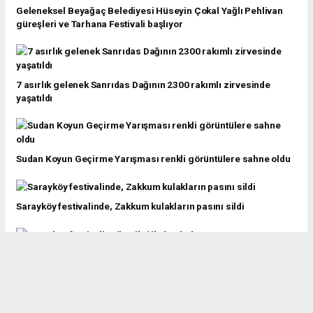
Geleneksel Beyağaç Belediyesi Hüseyin Çokal Yağlı Pehlivan
güreşleri ve Tarhana Festivali başlıyor
7 asırlık gelenek Sanrıdas Dağının 2300 rakımlı zirvesinde
yaşatıldı
Sudan Koyun Geçirme Yarışması renkli görüntülere sahne oldu
Sarayköy festivalinde, Zakkum kulakların pasını sildi
Sarayköy festivali yoğun ilgi ile başladı
Nikfer Bezi Ölmesin!