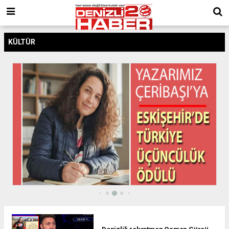
KÜLTÜR
Denizlili rekortmen Osman Gürcü