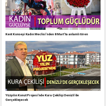
Kent Konseyi Kadın Meclisi’nden 8 Mart’ta anlamlı tören
Yüzyılın Konut Projesi'nde Kura Çekilişi Denizli'de
Gerçekleşecek