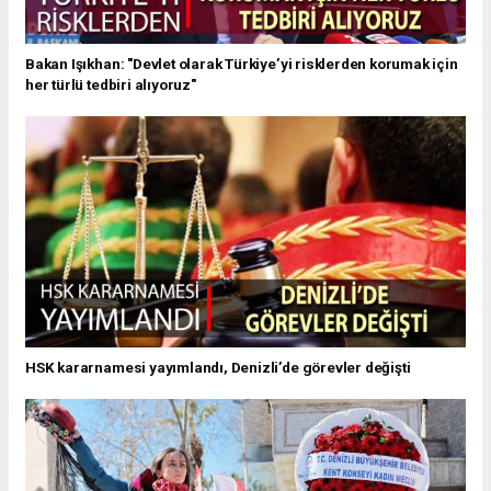
Bakan Işıkhan: "Devlet olarak Türkiye’yi risklerden korumak için
her türlü tedbiri alıyoruz"
HSK kararnamesi yayımlandı, Denizli’de görevler değişti