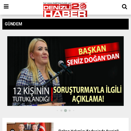
GÜNDEM
Özkan Yalım'ın ifadesinde Denizli