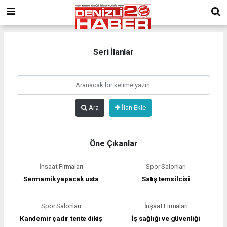
Seri İlanlar
Ara
İlan Ekle
Öne Çıkanlar
İnşaat Firmaları
Spor Salonları
Sermamik yapacak usta
Satış temsilcisi
Spor Salonları
İnşaat Firmaları
Kandemir çadır tente dikiş
İş sağlığı ve güvenliği