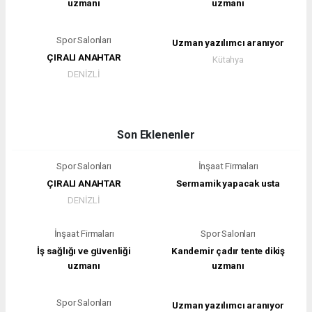
uzmanı
uzmanı
Spor Salonları
Uzman yazılımcı aranıyor
ÇIRALI ANAHTAR
Kütahya
DENİZLİ
Son Eklenenler
Spor Salonları
İnşaat Firmaları
ÇIRALI ANAHTAR
Sermamik yapacak usta
DENİZLİ
İnşaat Firmaları
Spor Salonları
İş sağlığı ve güvenliği
Kandemir çadır tente dikiş
uzmanı
uzmanı
Spor Salonları
Uzman yazılımcı aranıyor