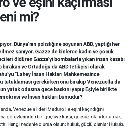
o ve eşini kaçırması
eni mi?
ıyor. Dünya’nın polisliğine soyunan ABD, yaptığı her
ştirilmez sanıyor. Gazze de binlerce kadın ve çocuk
cileri öldüren Gazze’yi bombalarla yıkan insan kasabı
p bırakan ve Ortadoğu da ABD tetikçisi olarak
yahu’yu “Lahey İnsan Hakları Mahkemesince
u tutuklaması gerekirken onu bırakıp Venezüella da
 yatak odasına gece baskını yapıp Eşiyle birlikte
Demokrasi ve İnsan hakları bumudur?
nda, Venezuela lideri Maduro ile eşini kaçırdığını
 görevlerinden biri güçlüye karşı, güçsüz olanı korumak,
tir. Hangi nedenle olursa olsun; hukuk, güçlü olanlar Hukuku