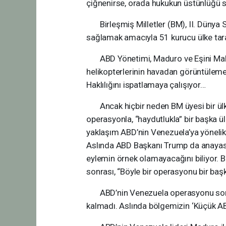
çiğnenirse, orada hukukun üstünlüğü 
Birleşmiş Milletler (BM), II. Dünya Sa
sağlamak amacıyla 51 kurucu ülke tar
ABD Yönetimi, Maduro ve Eşini Mahk
helikopterlerinin havadan görüntüle
Haklılığını ispatlamaya çalışıyor…
Ancak hiçbir neden BM üyesi bir ülkeni
operasyonla, “haydutlukla” bir başka ü
yaklaşım ABD’nin Venezuela’ya yönelik
Aslında ABD Başkanı Trump da anayasal
eylemin örnek olamayacağını biliyor. B
sonrası, “Böyle bir operasyonu bir ba
ABD’nin Venezuela operasyonu sonrası
kalmadı. Aslında bölgemizin ‘Küçük ABD