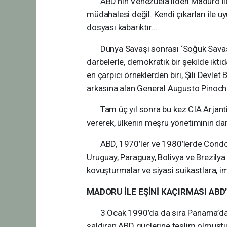
ABD’nin Venezuela lideri Maduro ile e
müdahalesi değil. Kendi çıkarları ile 
dosyası kabarıktır…
Dünya Savaşı sonrası ‘Soğuk Savaş’ 
darbelerle, demokratik bir şekilde iktid
en çarpıcı örneklerden biri, Şili Devle
arkasına alan General Augusto Pinochet
Tam üç yıl sonra bu kez CIA Arjanti
vererek, ülkenin meşru yönetiminin da
ABD, 1970’ler ve 1980’lerde Condor Pla
Uruguay, Paraguay, Bolivya ve Brezilya 
kovuşturmalar ve siyasi suikastlara, i
MADORU İLE EŞİNİ KAÇIRMASI ABD’
3 Ocak 1990’da da sıra Panama’dayd
saldıran ABD güçlerine teslim olmuşt