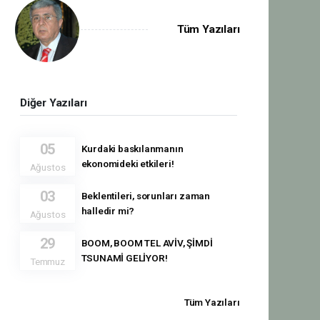
Tüm Yazıları
Diğer Yazıları
05
Kurdaki baskılanmanın
ekonomideki etkileri!
Ağustos
03
Beklentileri, sorunları zaman
halledir mi?
Ağustos
29
BOOM, BOOM TEL AVİV, ŞİMDİ
TSUNAMİ GELİYOR!
Temmuz
Tüm Yazıları