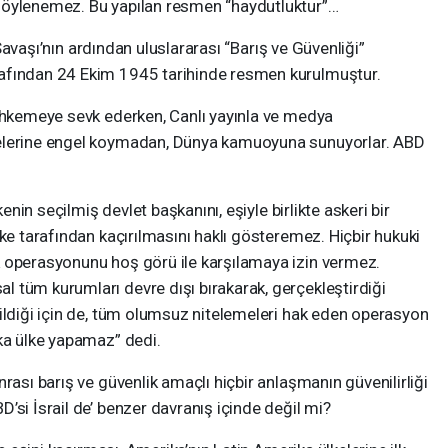
söylenemez. Bu yapılan resmen “haydutluktur”…
vaşı’nın ardından uluslararası “Barış ve Güvenliği”
afından 24 Ekim 1945 tarihinde resmen kurulmuştur.
emeye sevk ederken, Canlı yayınla ve medya
melerine engel koymadan, Dünya kamuoyuna sunuyorlar. ABD
n seçilmiş devlet başkanını, eşiyle birlikte askeri bir
lke tarafından kaçırılmasını haklı gösteremez. Hiçbir hukuki
 operasyonunu hoş görü ile karşılamaya izin vermez.
 tüm kurumları devre dışı bırakarak, gerçekleştirdiği
ildiği için de, tüm olumsuz nitelemeleri hak eden operasyon
şka ülke yapamaz” dedi.
 barış ve güvenlik amaçlı hiçbir anlaşmanın güvenilirliği
’si İsrail de’ benzer davranış içinde değil mi?