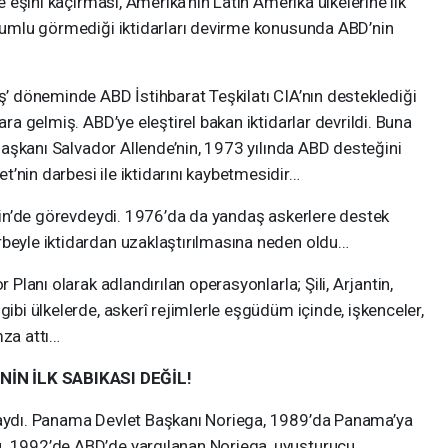
şini kaçırması, Amerika’nın Latin Amerika ülkelerine ilk
uyumlu görmediği iktidarları devirme konusunda ABD’nin
döneminde ABD İstihbarat Teşkilatı CIA’nın desteklediği
ara gelmiş. ABD’ye eleştirel bakan iktidarlar devrildi. Buna
t Başkanı Salvador Allende’nin, 1973 yılında ABD desteğini
’nin darbesi ile iktidarını kaybetmesidir…
n’de görevdeydi. 1976’da da yandaş askerlere destek
rbeyle iktidardan uzaklaştırılmasına neden oldu…
nı olarak adlandırılan operasyonlarla; Şili, Arjantin,
gibi ülkelerde, askerî rejimlerle eşgüdüm içinde, işkenceler,
mza attı…
NİN İLK SABIKASI DEĞİL!
ı. Panama Devlet Başkanı Noriega, 1989’da Panama’ya
u. 1992’de ABD’de yargılanan Noriega, uyuşturucu