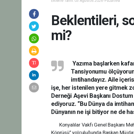
Ekleme Tarihi: 03 Ağustos 2026 -Pazartesi
Beklentileri, s
mi?
Yazıma başlarken kafam 
Tansiyonumu ölçüyorum 
imtihandayız. Aile içeri
işe, her istenilen yere gitmek
Derneği Aşevi Başkanı Dostum 
ediyoruz. “Bu Dünya da imtihan
Dünyanın ne işi bitiyor ne de has
Konyalılar Vakfı Genel Başkanı Mehm
Köprüsü” yolculuğunda Başkan Müjdat 