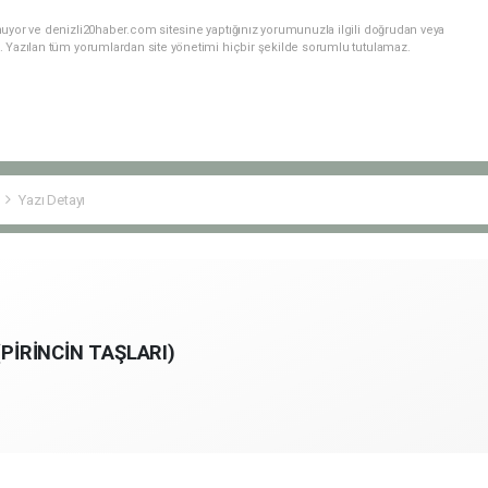
nuyor ve denizli20haber.com sitesine yaptığınız yorumunuzla ilgili doğrudan veya
. Yazılan tüm yorumlardan site yönetimi hiçbir şekilde sorumlu tutulamaz.
Yazı Detayı
PİRİNCİN TAŞLARI)