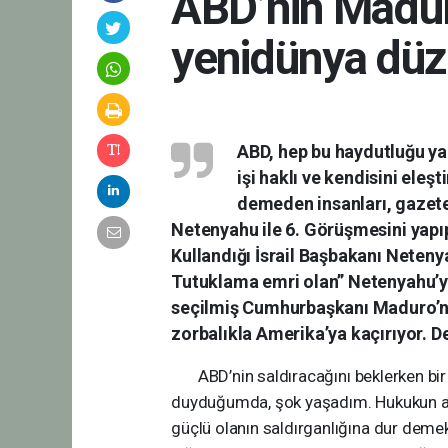
ABD’nin Madur
yenidünya düz
ABD, hep bu haydutluğu yap
işi haklı ve kendisini ele
demeden insanları, gazete
Netenyahu ile 6. Görüşmesini yapı
Kullandığı İsrail Başbakanı Neten
Tutuklama emri olan” Netenyahu’y
seçilmiş Cumhurbaşkanı Maduro’nun
zorbalıkla Amerika’ya kaçırıyor. 
ABD’nin saldıracağını beklerken bir a
duyduğumda, şok yaşadım. Hukukun ana
güçlü olanın saldırganlığına dur demek