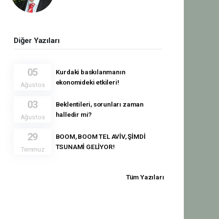
Diğer Yazıları
05
Kurdaki baskılanmanın
ekonomideki etkileri!
Ağustos
03
Beklentileri, sorunları zaman
halledir mi?
Ağustos
29
BOOM, BOOM TEL AVİV, ŞİMDİ
TSUNAMİ GELİYOR!
Temmuz
Tüm Yazıları