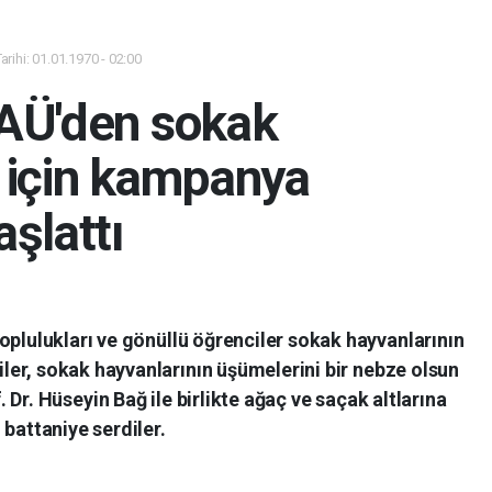
rihi: 01.01.1970 - 02:00
PAÜ'den sokak
 için kampanya
aşlattı
oplulukları ve gönüllü öğrenciler sokak hayvanlarının
ler, sokak hayvanlarının üşümelerini bir nebze olsun
Dr. Hüseyin Bağ ile birlikte ağaç ve saçak altlarına
battaniye serdiler.