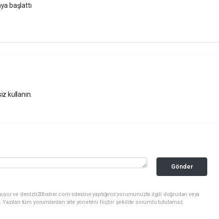
iz kullanın.
Gönder
nuyor ve denizli20haber.com sitesine yaptığınız yorumunuzla ilgili doğrudan veya
. Yazılan tüm yorumlardan site yönetimi hiçbir şekilde sorumlu tutulamaz.