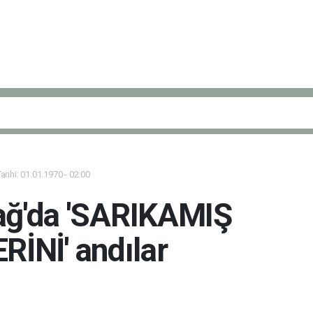
rihi: 01.01.1970 - 02:00
ağ'da 'SARIKAMIŞ
RİNİ' andılar