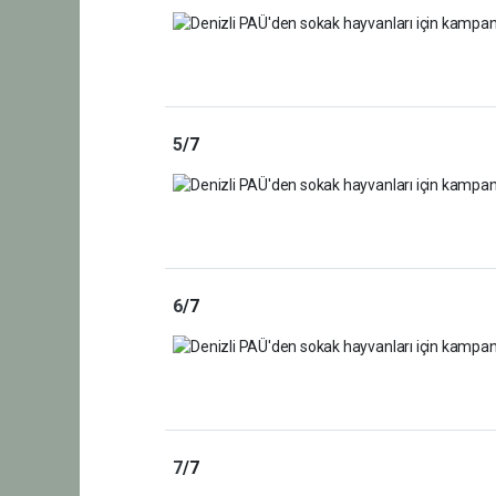
5
/7
6
/7
7
/7