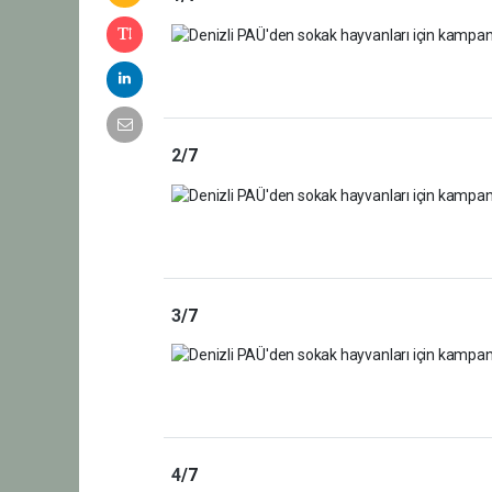
2
/7
3
/7
4
/7