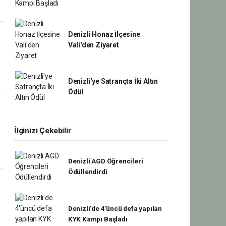
Denizli Honaz İlçesine
Vali'den Ziyaret
Denizli'ye Satrançta İki Altın
Ödül
İlginizi Çekebilir
Denizli AGD Öğrencileri
Ödüllendirdi
Denizli'de 4'üncü defa yapılan
KYK Kampı Başladı