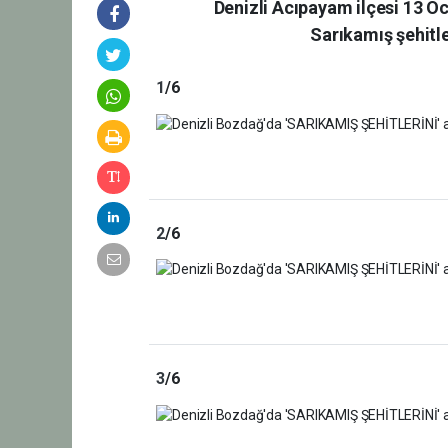
Denizli Acıpayam ilçesi 13 Oc
Sarıkamış şehitl
1
/6
2
/6
3
/6