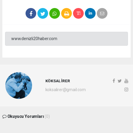
www.denizli20haber.com
KÖKSAL İRER
koksalirer@gmail.com
Okuyucu Yorumları
(0)