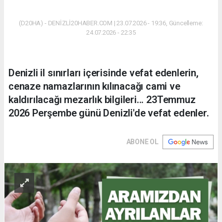
(D20HA) - DENİZLİ20HABER.COM | 23.07.2026 - 19:36, Güncelleme:
24.07.2026 - 22:35
Denizli il sınırları içerisinde vefat edenlerin,
cenaze namazlarının kılınacağı cami ve
kaldırılacağı mezarlık bilgileri... 23Temmuz
2026 Perşembe günü Denizli'de vefat edenler.
ABONE OL