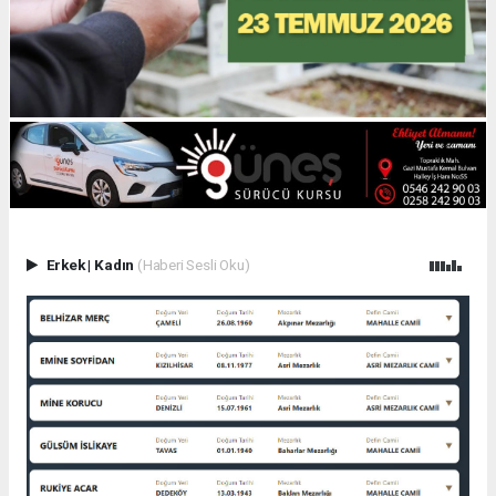
Erkek
|
Kadın
(Haberi Sesli Oku)