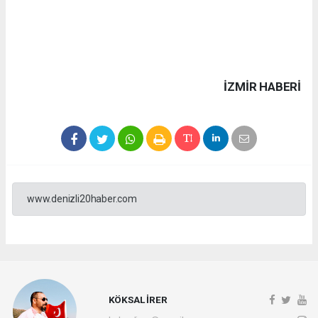
İZMIR HABERİ
www.denizli20haber.com
KÖKSAL İRER