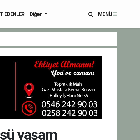
T EDENLER
Diğer
MENÜ
üsü yaşam