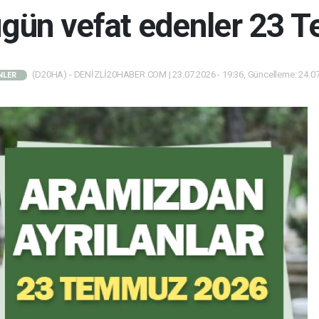
bugün vefat edenler 23
(D20HA) - DENİZLİ20HABER.COM | 23.07.2026 - 19:36, Güncelleme: 24.07
NLER