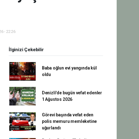
6 - 22:26
İlginizi Çekebilir
Baba oğlun evi yangında kül
oldu
Denizli'de bugün vefat edenler
1 Ağustos 2026
Görevi başında vefat eden
polis memuru memleketine
uğurlandı