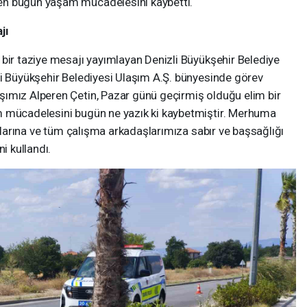
en bugün yaşam mücadelesini kaybetti.
jı
bir taziye mesajı yayımlayan Denizli Büyükşehir Belediye
li Büyükşehir Belediyesi Ulaşım A.Ş. bünyesinde görev
ımız Alperen Çetin, Pazar günü geçirmiş olduğu elim bir
m mücadelesini bugün ne yazık ki kaybetmiştir. Merhuma
ınlarına ve tüm çalışma arkadaşlarımıza sabır ve başsağlığı
i kullandı.