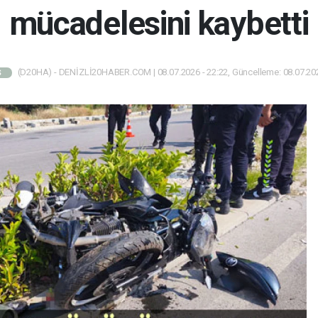
mücadelesini kaybetti
(D20HA) - DENİZLİ20HABER.COM | 08.07.2026 - 22:22, Güncelleme: 08.07.202
Ş