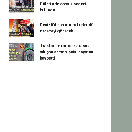
Göleti'nde cansız bedeni
bulundu
Denizli'de termometreler 40
dereceyi görecek!
Traktör ile römork arasına
sıkışan orman işçisi hayatını
kaybetti