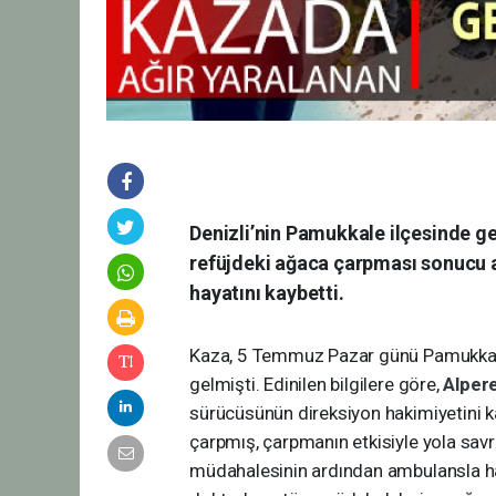
Denizli’nin Pamukkale ilçesinde g
refüjdeki ağaca çarpması sonucu 
hayatını kaybetti.
Kaza, 5 Temmuz Pazar günü Pamukkale 
gelmişti. Edinilen bilgilere göre,
Alper
sürücüsünün direksiyon hakimiyetini 
çarpmış, çarpmanın etkisiyle yola savr
müdahalesinin ardından ambulansla hast