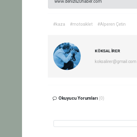
www.denizli20haber.com
#kaza
#motosiklet
#Alperen Çetin
KÖKSAL İRER
koksalirer@gmail.com
Okuyucu Yorumları
(0)