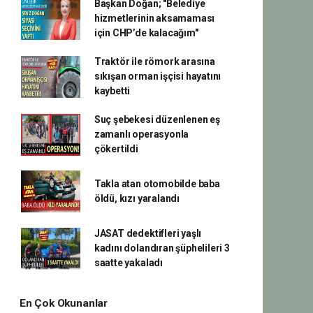
Başkan Doğan; "Belediye
hizmetlerinin aksamaması
için CHP’de kalacağım"
Traktör ile römork arasına
sıkışan orman işçisi hayatını
kaybetti
Suç şebekesi düzenlenen eş
zamanlı operasyonla
çökertildi
Takla atan otomobilde baba
öldü, kızı yaralandı
JASAT dedektifleri yaşlı
kadını dolandıran şüphelileri 3
saatte yakaladı
En Çok Okunanlar