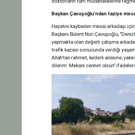
doktorların tüm müdahalelerine rağm
Başkan Çavuşoğlu’ndan taziye mesa
Hayatını kaybeden mesai arkadaşı için 
Başkanı Bülent Nuri Çavuşoğlu, "Deniz
yapmakta olan değerli çalışma arkadaş
trafik kazası sonucunda verdiği yaşa
Allah’tan rahmet, kederli ailesine, yak
dilerim. Mekanı cennet olsun" ifadelerin