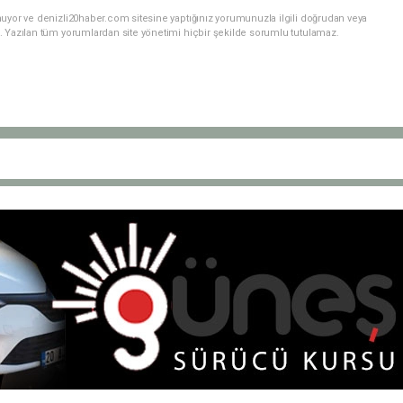
nuyor ve denizli20haber.com sitesine yaptığınız yorumunuzla ilgili doğrudan veya
. Yazılan tüm yorumlardan site yönetimi hiçbir şekilde sorumlu tutulamaz.