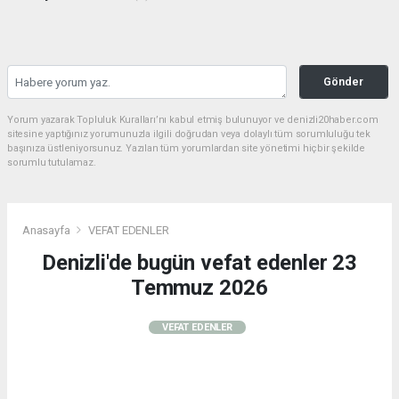
Gönder
Yorum yazarak Topluluk Kuralları’nı kabul etmiş bulunuyor ve denizli20haber.com
sitesine yaptığınız yorumunuzla ilgili doğrudan veya dolaylı tüm sorumluluğu tek
başınıza üstleniyorsunuz. Yazılan tüm yorumlardan site yönetimi hiçbir şekilde
sorumlu tutulamaz.
Anasayfa
VEFAT EDENLER
Denizli'de bugün vefat edenler 23
Temmuz 2026
VEFAT EDENLER