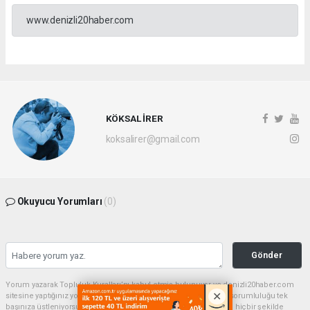
www.denizli20haber.com
KÖKSAL İRER
koksalirer@gmail.com
Okuyucu Yorumları
(0)
Gönder
Yorum yazarak Topluluk Kuralları’nı kabul etmiş bulunuyor ve denizli20haber.com
sitesine yaptığınız yorumunuzla ilgili doğrudan veya dolaylı tüm sorumluluğu tek
başınıza üstleniyorsunuz. Yazılan tüm yorumlardan site yönetimi hiçbir şekilde