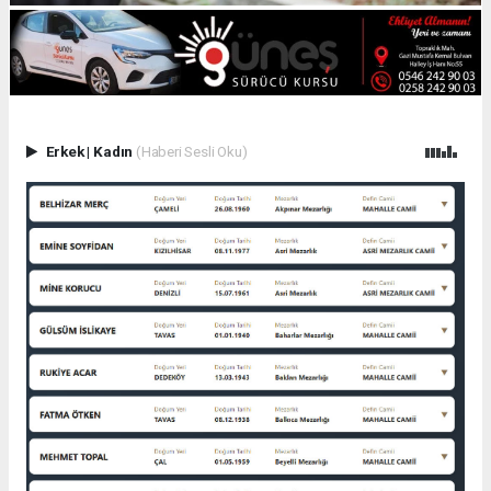
Erkek
|
Kadın
(Haberi Sesli Oku)