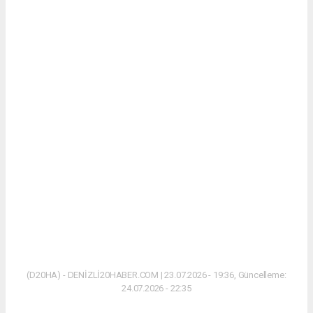
(D20HA) - DENİZLİ20HABER.COM | 23.07.2026 - 19:36, Güncelleme:
24.07.2026 - 22:35