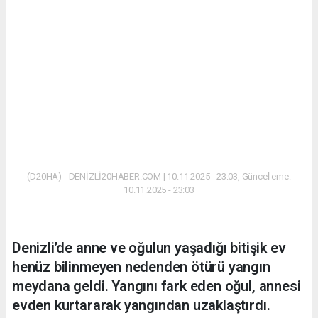
(D20HA) - DENİZLİ20HABER.COM | 10.11.2025 - 23:03, Güncelleme:
10.11.2025 - 23:03
Denizli’de anne ve oğulun yaşadığı bitişik ev
henüz bilinmeyen nedenden ötürü yangın
meydana geldi. Yangını fark eden oğul, annesi
evden kurtararak yangından uzaklaştırdı.