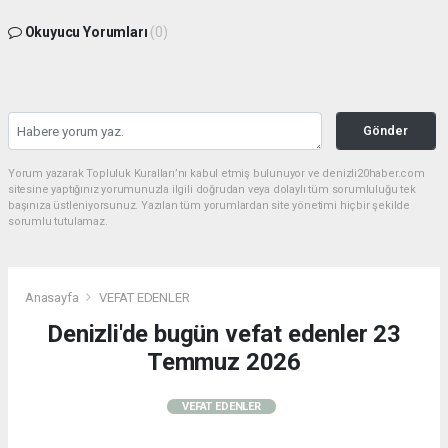
Okuyucu Yorumları
(0)
Gönder
Yorum yazarak Topluluk Kuralları’nı kabul etmiş bulunuyor ve denizli20haber.com
sitesine yaptığınız yorumunuzla ilgili doğrudan veya dolaylı tüm sorumluluğu tek
başınıza üstleniyorsunuz. Yazılan tüm yorumlardan site yönetimi hiçbir şekilde
sorumlu tutulamaz.
Anasayfa
VEFAT EDENLER
Denizli'de bugün vefat edenler 23
Temmuz 2026
VEFAT EDENLER