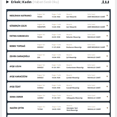
Erkek
|
Kadın
(Haberi Sesli Oku)