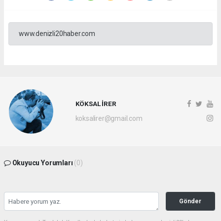
www.denizli20haber.com
KÖKSAL İRER
koksalirer@gmail.com
Okuyucu Yorumları
(0)
Gönder