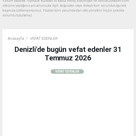
Yorum yazarak Topluluk Kuralları’nı kabul etmiş bulunuyor ve denizli20haber.com
sitesine yaptığınız yorumunuzla ilgili doğrudan veya dolaylı tüm sorumluluğu tek
başınıza üstleniyorsunuz. Yazılan tüm yorumlardan site yönetimi hiçbir şekilde
sorumlu tutulamaz.
Anasayfa
VEFAT EDENLER
Denizli'de bugün vefat edenler 31
Temmuz 2026
VEFAT EDENLER