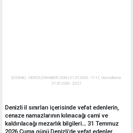
(D20HA) - DENİZLİ20HABER.COM | 31.07.2026 - 11:11, Güncelleme:
31.07.2026 - 23:27
Denizli il sınırları içerisinde vefat edenlerin,
cenaze namazlarının kılınacağı cami ve
kaldırılacağı mezarlık bilgileri... 31 Temmuz
2026 Cuma günü Denizli'de vefat edenler.