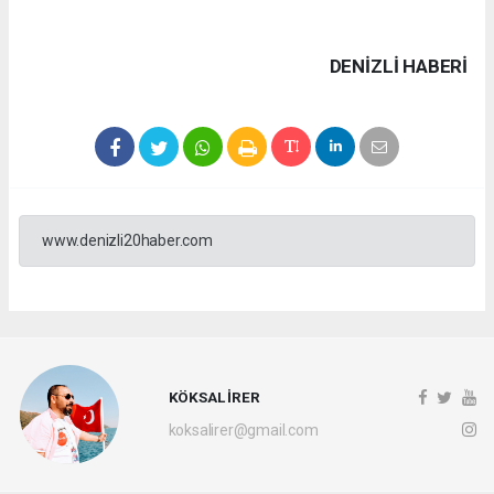
DENIZLI HABERİ
www.denizli20haber.com
KÖKSAL İRER
koksalirer@gmail.com