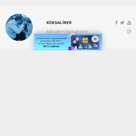
KÖKSAL İRER
koksalirer@gmail.com
Okuyucu Yorumları
(0)
Gönder
Yorum yazarak Topluluk Kuralları’nı kabul etmiş bulunuyor ve denizli20haber.com
sitesine yaptığınız yorumunuzla ilgili doğrudan veya dolaylı tüm sorumluluğu tek
başınıza üstleniyorsunuz. Yazılan tüm yorumlardan site yönetimi hiçbir şekilde
sorumlu tutulamaz.