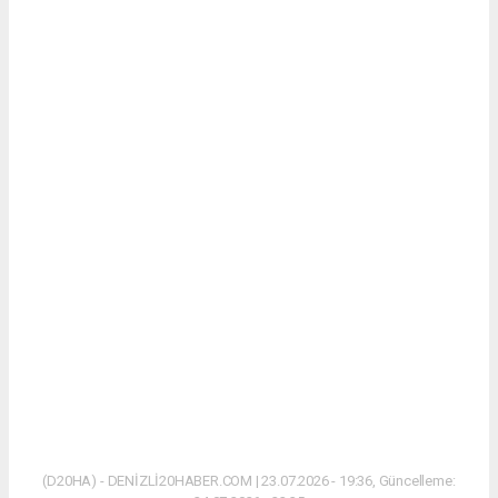
(D20HA) - DENİZLİ20HABER.COM | 23.07.2026 - 19:36, Güncelleme: