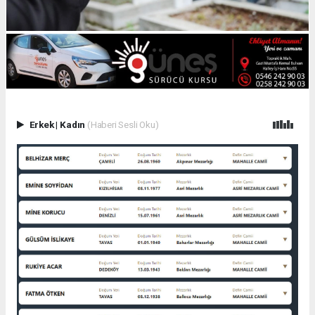
Erkek
|
Kadın
(Haberi Sesli Oku)