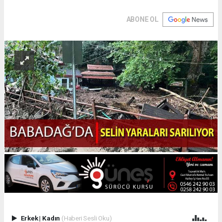
ABONE OL
Erkek
|
Kadın
(Haberi Sesli Oku)