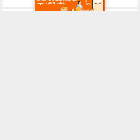
Anasayfa
VEFAT EDENLER
Denizli'de bugün vefat edenler 23
Temmuz 2026
VEFAT EDENLER