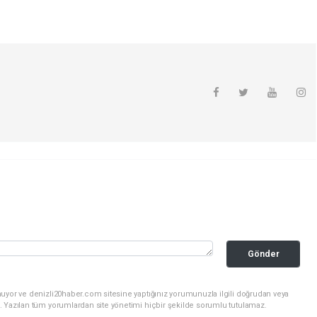
Gönder
nuyor ve denizli20haber.com sitesine yaptığınız yorumunuzla ilgili doğrudan veya
. Yazılan tüm yorumlardan site yönetimi hiçbir şekilde sorumlu tutulamaz.