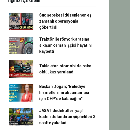
İlginizi Çekebilir
Suç şebekesi düzenlenen eş
zamanlı operasyonla
çökertildi
Traktör ile römork arasına
sıkışan orman işçisi hayatını
kaybetti
Takla atan otomobilde baba
öldü, kızı yaralandı
Başkan Doğan; "Belediye
hizmetlerinin aksamaması
için CHP’de kalacağım"
JASAT dedektifleri yaşlı
kadını dolandıran şüphelileri 3
saatte yakaladı