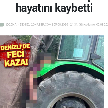
hayatını kaybetti
(D20HA) - DENİZLİ20HABER.COM | 05.08.2026 - 21:31, Güncelleme: 05.08.202
Ş