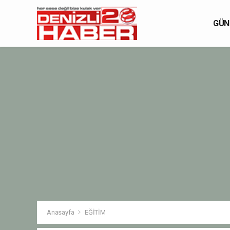
GÜN
Anasayfa
EĞİTİM