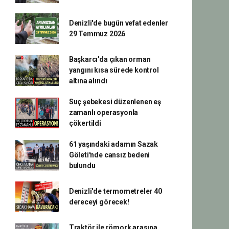
Denizli'de bugün vefat edenler
29 Temmuz 2026
Başkarcı'da çıkan orman
yangını kısa sürede kontrol
altına alındı
Suç şebekesi düzenlenen eş
zamanlı operasyonla
çökertildi
61 yaşındaki adamın Sazak
Göleti'nde cansız bedeni
bulundu
Denizli'de termometreler 40
dereceyi görecek!
Traktör ile römork arasına