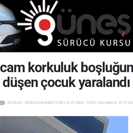
 cam korkuluk boşluğun
düşen çocuk yaralandı
(D20HA) - DENİZLİ20HABER.COM | 23.07.2026 - 19:30, Güncelleme: 23.07.202
Ş