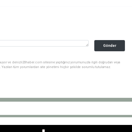
Gönder
nuyor ve denizli20haber.com sitesine yaptığınız yorumunuzla ilgili doğrudan veya
. Yazılan tüm yorumlardan site yönetimi hiçbir şekilde sorumlu tutulamaz.