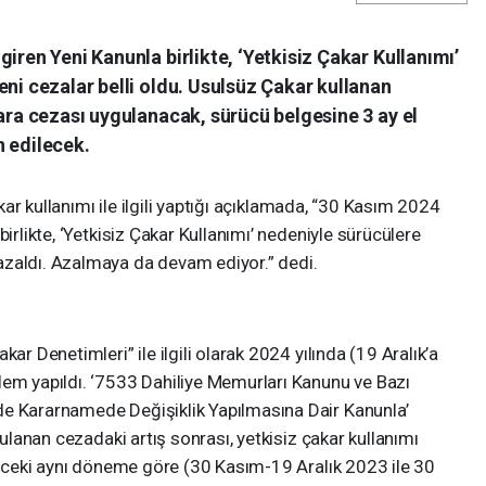
iren Yeni Kanunla birlikte, ‘Yetkisiz Çakar Kullanımı’
eni cezalar belli oldu. Usulsüz Çakar kullanan
para cezası uygulanacak, sürücü belgesine 3 ay el
n edilecek.
çakar kullanımı ile ilgili yaptığı açıklamada, “30 Kasım 2024
irlikte, ‘Yetkisiz Çakar Kullanımı’ nedeniyle sürücülere
azaldı. Azalmaya da devam ediyor.” dedi.
ar Denetimleri” ile ilgili olarak 2024 yılında (19 Aralık’a
lem yapıldı. ‘7533 Dahiliye Memurları Kanunu ve Bazı
de Kararnamede Değişiklik Yapılmasına Dair Kanunla’
gulanan cezadaki artış sonrası, yetkisiz çakar kullanımı
 önceki aynı döneme göre (30 Kasım-19 Aralık 2023 ile 30