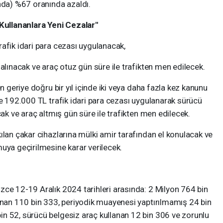
nda) %67 oranında azaldı.
 Kullananlara Yeni Cezalar"
afik idari para cezası uygulanacak,
alınacak ve araç otuz gün süre ile trafikten men edilecek.
en geriye doğru bir yıl içinde iki veya daha fazla kez kanunu
de 192.000 TL trafik idari para cezası uygulanarak sürücü
cak ve araç altmış gün süre ile trafikten men edilecek.
ılan çakar cihazlarına mülki amir tarafından el konulacak ve
uya geçirilmesine karar verilecek.
zce 12-19 Aralık 2024 tarihleri arasında: 2 Milyon 764 bin
lunan 110 bin 333, periyodik muayenesi yaptırılmamış 24 bin
n 52, sürücü belgesiz araç kullanan 12 bin 306 ve zorunlu