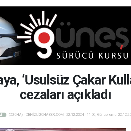
ya, ‘Usulsüz Çakar Kullanı
cezaları açıkladı
(D20HA) - DENİZLİ20HABER.COM | 22.12.2024 - 11:00, Güncelleme: 22.12.20
M