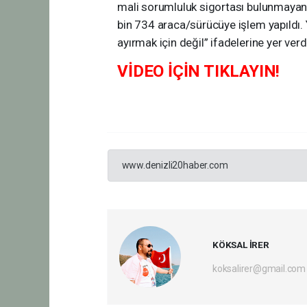
mali sorumluluk sigortası bulunmayan 
bin 734 araca/sürücüye işlem yapıldı. Y
ayırmak için değil” ifadelerine yer verd
VİDEO İÇİN TIKLAYIN!
www.denizli20haber.com
KÖKSAL İRER
koksalirer@gmail.com