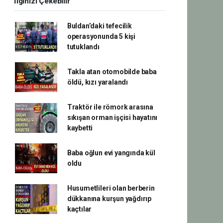
İlginizi Çekebilir
Buldan’daki tefecilik
operasyonunda 5 kişi
tutuklandı
Takla atan otomobilde baba
öldü, kızı yaralandı
Traktör ile römork arasına
sıkışan orman işçisi hayatını
kaybetti
Baba oğlun evi yangında kül
oldu
Husumetlileri olan berberin
dükkanına kurşun yağdırıp
kaçtılar