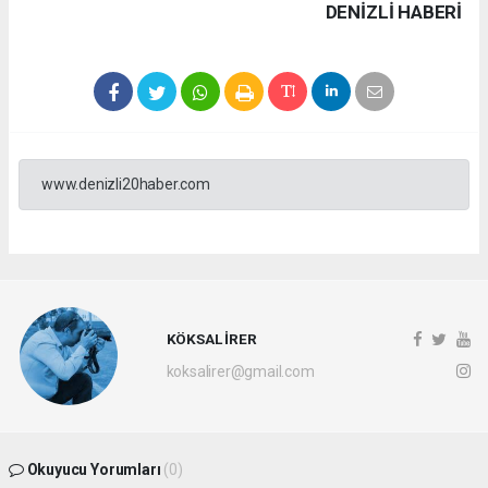
DENIZLI HABERİ
www.denizli20haber.com
KÖKSAL İRER
koksalirer@gmail.com
Okuyucu Yorumları
(0)