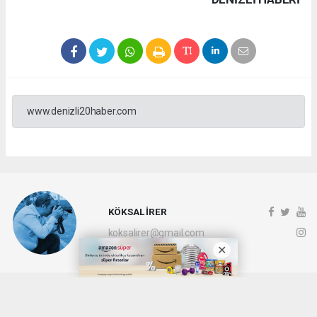
www.denizli20haber.com
KÖKSAL İRER
koksalirer@gmail.com
Okuyucu Yorumları
(0)