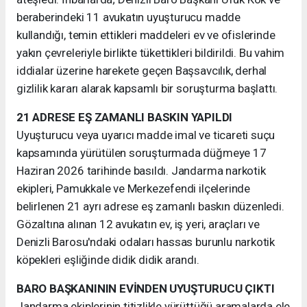
beraberindeki 11 avukatın uyuşturucu madde
kullandığı, temin ettikleri maddeleri ev ve ofislerinde
yakın çevreleriyle birlikte tükettikleri bildirildi. Bu vahim
iddialar üzerine harekete geçen Başsavcılık, derhal
gizlilik kararı alarak kapsamlı bir soruşturma başlattı.
21 ADRESE EŞ ZAMANLI BASKIN YAPILDI
Uyuşturucu veya uyarıcı madde imal ve ticareti suçu
kapsamında yürütülen soruşturmada düğmeye 17
Haziran 2026 tarihinde basıldı. Jandarma narkotik
ekipleri, Pamukkale ve Merkezefendi ilçelerinde
belirlenen 21 ayrı adrese eş zamanlı baskın düzenledi.
Gözaltına alınan 12 avukatın ev, iş yeri, araçları ve
Denizli Barosu'ndaki odaları hassas burunlu narkotik
köpekleri eşliğinde didik didik arandı.
BARO BAŞKANININ EVİNDEN UYUŞTURUCU ÇIKTI
Jandarma ekiplerinin titizlikle yürüttüğü aramalarda ele