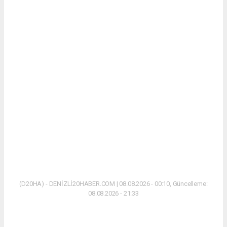
(D20HA) - DENİZLİ20HABER.COM | 08.08.2026 - 00:10, Güncelleme:
08.08.2026 - 21:33