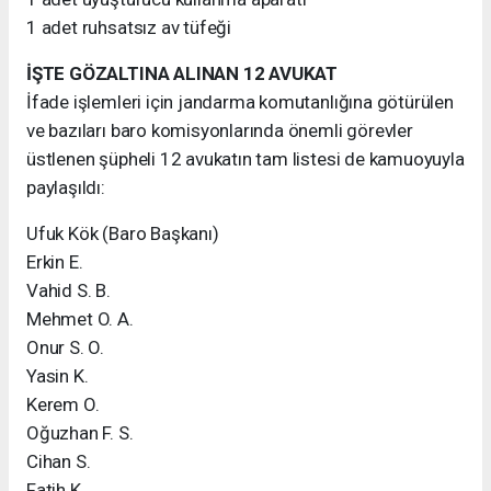
1 adet ruhsatsız av tüfeği
İŞTE GÖZALTINA ALINAN 12 AVUKAT
İfade işlemleri için jandarma komutanlığına götürülen
ve bazıları baro komisyonlarında önemli görevler
üstlenen şüpheli 12 avukatın tam listesi de kamuoyuyla
paylaşıldı:
Ufuk Kök (Baro Başkanı)
Erkin E.
Vahid S. B.
Mehmet O. A.
Onur S. O.
Yasin K.
Kerem O.
Oğuzhan F. S.
Cihan S.
Fatih K.