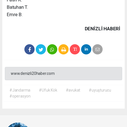
Batuhan T.
Emre B.
DENIZLI HABERİ
www.denizli20haber.com
#Jandarma
#Ufuk Kök
#avukat
#uyuşturucu
#operasyon