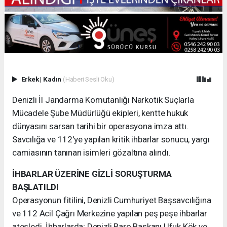
Erkek
|
Kadın
(Haberi Sesli Oku)
Denizli İl Jandarma Komutanlığı Narkotik Suçlarla
Mücadele Şube Müdürlüğü ekipleri, kentte hukuk
dünyasını sarsan tarihi bir operasyona imza attı.
Savcılığa ve 112'ye yapılan kritik ihbarlar sonucu, yargı
camiasının tanınan isimleri gözaltına alındı.
İHBARLAR ÜZERİNE GİZLİ SORUŞTURMA
BAŞLATILDI
Operasyonun fitilini, Denizli Cumhuriyet Başsavcılığına
ve 112 Acil Çağrı Merkezine yapılan peş peşe ihbarlar
ateşledi. İhbarlarda; Denizli Baro Başkanı Ufuk Kök ve