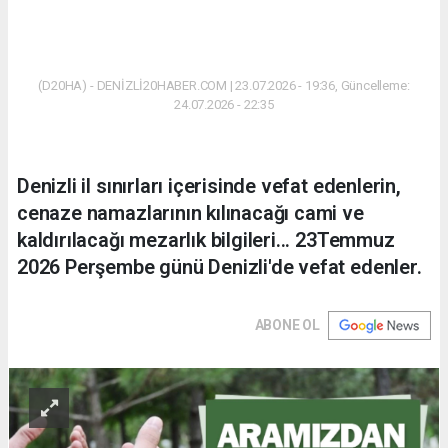
(D20HA) - DENİZLİ20HABER.COM | 23.07.2026 - 19:36, Güncelleme:
24.07.2026 - 22:35
Denizli il sınırları içerisinde vefat edenlerin,
cenaze namazlarının kılınacağı cami ve
kaldırılacağı mezarlık bilgileri... 23Temmuz
2026 Perşembe günü Denizli'de vefat edenler.
ABONE OL