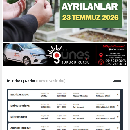
Erkek
|
Kadın
(Haberi Sesli Oku)