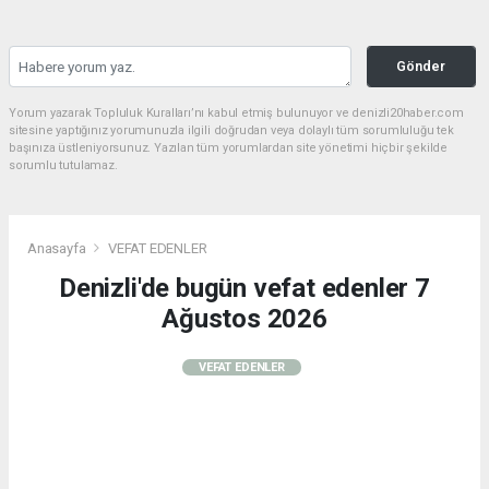
Gönder
Yorum yazarak Topluluk Kuralları’nı kabul etmiş bulunuyor ve denizli20haber.com
sitesine yaptığınız yorumunuzla ilgili doğrudan veya dolaylı tüm sorumluluğu tek
başınıza üstleniyorsunuz. Yazılan tüm yorumlardan site yönetimi hiçbir şekilde
sorumlu tutulamaz.
Anasayfa
VEFAT EDENLER
Denizli'de bugün vefat edenler 7
Ağustos 2026
VEFAT EDENLER