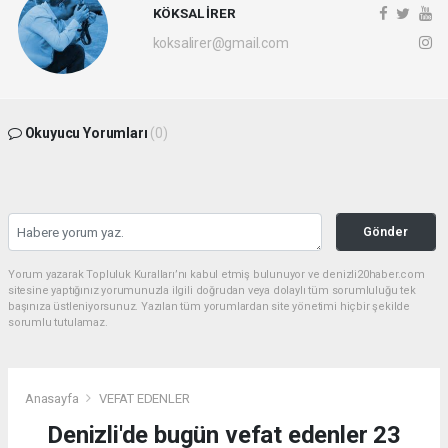
KÖKSAL İRER
koksalirer@gmail.com
Okuyucu Yorumları
(0)
Gönder
Yorum yazarak Topluluk Kuralları’nı kabul etmiş bulunuyor ve denizli20haber.com
sitesine yaptığınız yorumunuzla ilgili doğrudan veya dolaylı tüm sorumluluğu tek
başınıza üstleniyorsunuz. Yazılan tüm yorumlardan site yönetimi hiçbir şekilde
sorumlu tutulamaz.
Anasayfa
VEFAT EDENLER
Denizli'de bugün vefat edenler 23