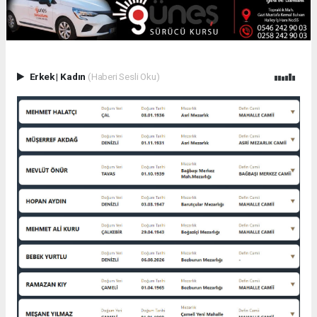
Erkek
|
Kadın
(Haberi Sesli Oku)