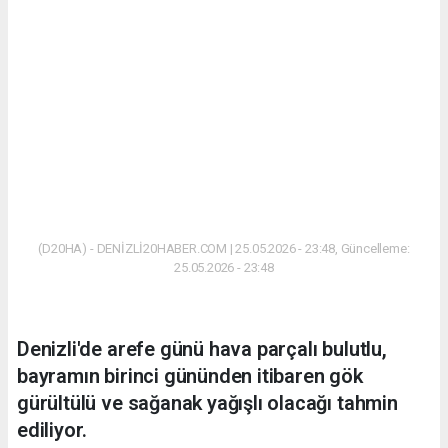
(D20HA) - DENİZLİ20HABER.COM | 25.05.2026 - 23:48, Güncelleme:
25.05.2026 - 23:48
Denizli'de arefe günü hava parçalı bulutlu,
bayramın birinci gününden itibaren gök
gürültülü ve sağanak yağışlı olacağı tahmin
ediliyor.