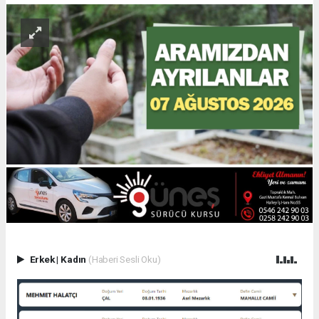
Erkek
|
Kadın
(Haberi Sesli Oku)