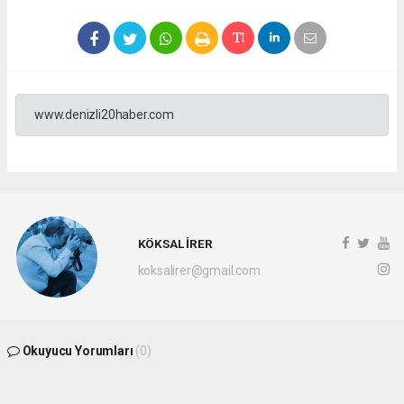
www.denizli20haber.com
KÖKSAL İRER
koksalirer@gmail.com
Okuyucu Yorumları
(0)