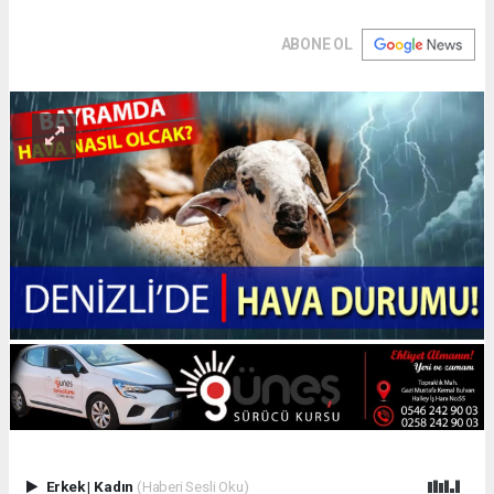
ABONE OL
Erkek
|
Kadın
(Haberi Sesli Oku)