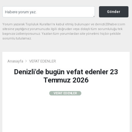
Gönder
Yorum yazarak Topluluk Kuralları’nı kabul etmiş bulunuyor ve denizli20haber.com
sitesine yaptığınız yorumunuzla ilgili doğrudan veya dolaylı tüm sorumluluğu tek
başınıza üstleniyorsunuz. Yazılan tüm yorumlardan site yönetimi hiçbir şekilde
sorumlu tutulamaz.
Anasayfa
VEFAT EDENLER
Denizli'de bugün vefat edenler 23
Temmuz 2026
VEFAT EDENLER