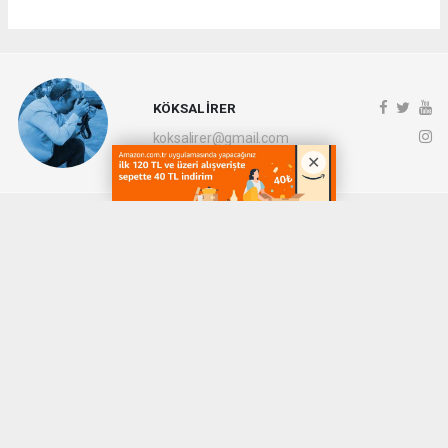
KÖKSAL İRER
koksalirer@gmail.com
Okuyucu Yorumları
(0)
Gönder
Yorum yazarak Topluluk Kuralları’nı kabul etmiş bulunuyor ve denizli20haber.com
sitesine yaptığınız yorumunuzla ilgili doğrudan veya dolaylı tüm sorumluluğu tek
başınıza üstleniyorsunuz. Yazılan tüm yorumlardan site yönetimi hiçbir şekilde
sorumlu tutulamaz.