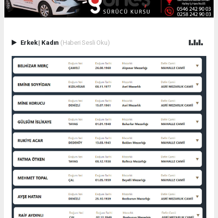
Erkek
|
Kadın
(Haberi Sesli Oku)