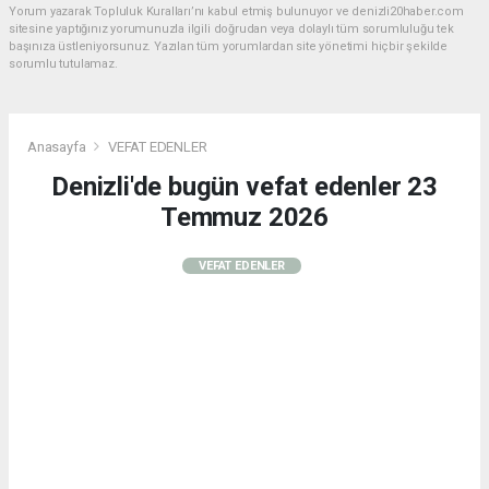
Yorum yazarak Topluluk Kuralları’nı kabul etmiş bulunuyor ve denizli20haber.com
sitesine yaptığınız yorumunuzla ilgili doğrudan veya dolaylı tüm sorumluluğu tek
başınıza üstleniyorsunuz. Yazılan tüm yorumlardan site yönetimi hiçbir şekilde
sorumlu tutulamaz.
Anasayfa
VEFAT EDENLER
Denizli'de bugün vefat edenler 23
Temmuz 2026
VEFAT EDENLER