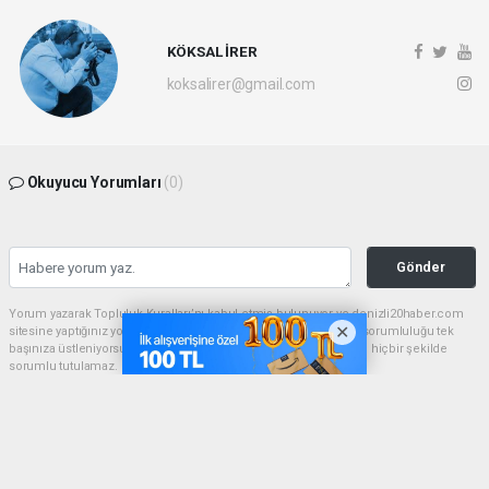
KÖKSAL İRER
koksalirer@gmail.com
Okuyucu Yorumları
(0)
Gönder
Yorum yazarak Topluluk Kuralları’nı kabul etmiş bulunuyor ve denizli20haber.com
sitesine yaptığınız yorumunuzla ilgili doğrudan veya dolaylı tüm sorumluluğu tek
başınıza üstleniyorsunuz. Yazılan tüm yorumlardan site yönetimi hiçbir şekilde
sorumlu tutulamaz.