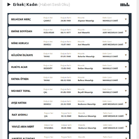
Erkek
|
Kadın
(Haberi Sesli Oku)