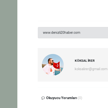
www.denizli20haber.com
KÖKSAL İRER
koksalirer@gmail.com
Okuyucu Yorumları
(0)