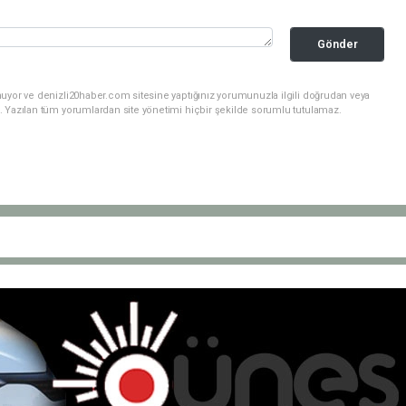
Gönder
nuyor ve denizli20haber.com sitesine yaptığınız yorumunuzla ilgili doğrudan veya
. Yazılan tüm yorumlardan site yönetimi hiçbir şekilde sorumlu tutulamaz.