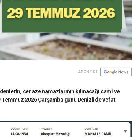
ABONE OL
t edenlerin, cenaze namazlarının kılınacağı cami ve
. 29 Temmuz 2026 Çarşamba günü Denizli'de vefat