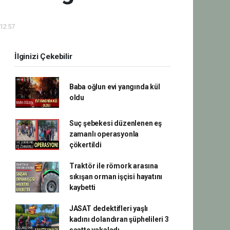
 12:57
İlginizi Çekebilir
Baba oğlun evi yangında kül
oldu
Suç şebekesi düzenlenen eş
zamanlı operasyonla
çökertildi
Traktör ile römork arasına
sıkışan orman işçisi hayatını
kaybetti
JASAT dedektifleri yaşlı
kadını dolandıran şüphelileri 3