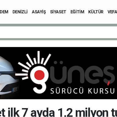
DEM
DENİZLİ
ASAYİŞ
SİYASET
EĞİTİM
KÜLTÜR
VEFA
ilk 7 ayda 1,2 milyon tu