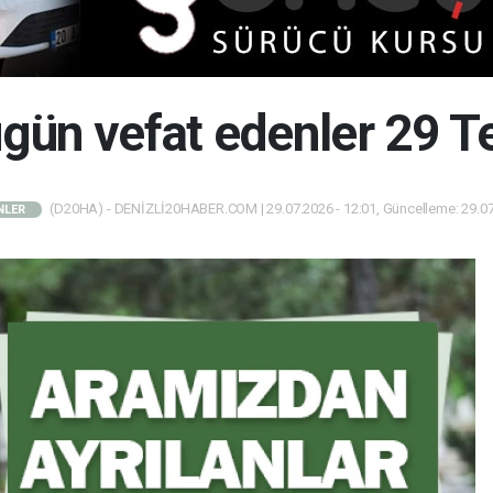
bugün vefat edenler 29
(D20HA) - DENİZLİ20HABER.COM | 29.07.2026 - 12:01, Güncelleme: 29.07
NLER