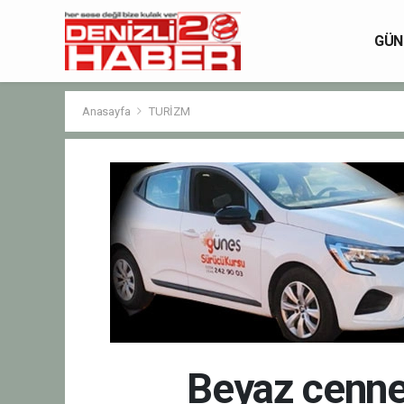
GÜN
Anasayfa
TURİZM
Beyaz cennet 