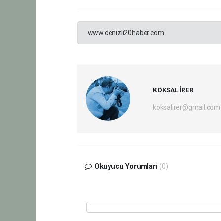
www.denizli20haber.com
KÖKSAL İRER
koksalirer@gmail.com
Okuyucu Yorumları
(0)