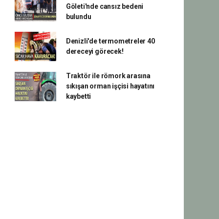
Göleti'nde cansız bedeni
bulundu
Denizli'de termometreler 40
dereceyi görecek!
Traktör ile römork arasına
sıkışan orman işçisi hayatını
kaybetti