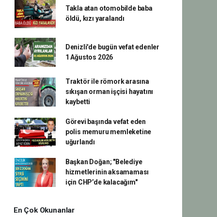
Takla atan otomobilde baba
öldü, kızı yaralandı
Denizli'de bugün vefat edenler
1 Ağustos 2026
Traktör ile römork arasına
sıkışan orman işçisi hayatını
kaybetti
Görevi başında vefat eden
polis memuru memleketine
uğurlandı
Başkan Doğan; "Belediye
hizmetlerinin aksamaması
için CHP’de kalacağım"
En Çok Okunanlar