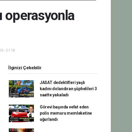
ı operasyonla
6 - 21:18
İlginizi Çekebilir
JASAT dedektifleri yaşlı
kadını dolandıran şüphelileri 3
saatte yakaladı
Görevi başında vefat eden
polis memuru memleketine
uğurlandı