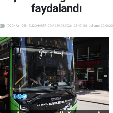
faydalandı
(D20HA) - DENİZLİ20HABER.COM | 29.06.2026 - 23:47, Güncelleme: 29.06.202
İ