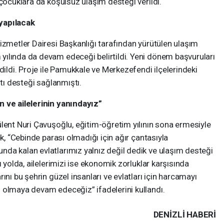
 çocuklara da koşulsuz ulaşım desteği verildi.
yapılacak
izmetler Dairesi Başkanlığı tarafından yürütülen ulaşım
ılında da devam edeceği belirtildi. Yeni dönem başvuruları
dildi. Proje ile Pamukkale ve Merkezefendi ilçelerindeki
rtı desteği sağlanmıştı.
n ve ailelerinin yanındayız”
lent Nuri Çavuşoğlu, eğitim-öğretim yılının sona ermesiyle
ek, “Cebinde parası olmadığı için ağır çantasıyla
da kalan evlatlarımız yalnız değil dedik ve ulaşım desteği
ı yolda, ailelerimizi ise ekonomik zorluklar karşısında
ını bu şehrin güzel insanları ve evlatları için harcamayı
 olmaya devam edeceğiz” ifadelerini kullandı.
DENIZLI HABERİ