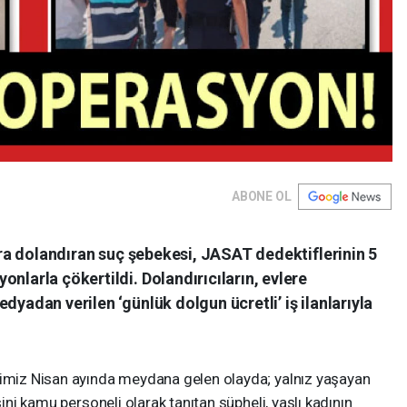
ABONE OL
lira dolandıran suç şebekesi, JASAT dedektiflerinin 5
nlarla çökertildi. Dolandırıcıların, evlere
dyadan verilen ‘günlük dolgun ücretli’ iş ilanlarıyla
ğimiz Nisan ayında meydana gelen olayda; yalnız yaşayan
sini kamu personeli olarak tanıtan şüpheli, yaşlı kadının