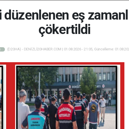
 düzenlenen eş zamanl
çökertildi
(D20HA) - DENİZLİ20HABER.COM | 01.08.2026 - 21:05, Güncelleme: 01.08.202
Ş