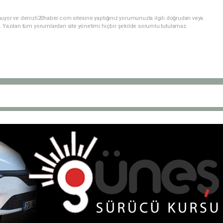
nuyor ve denizli20haber.com sitesine yaptığınız yorumunuzla ilgili doğrudan veya
. Yazılan tüm yorumlardan site yönetimi hiçbir şekilde sorumlu tutulamaz.