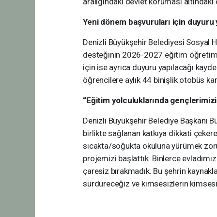
aralığındaki devlet koruması altındaki
Yeni dönem başvuruları için duyuru 
Denizli Büyükşehir Belediyesi Sosyal H
desteğinin 2026-2027 eğitim öğretim y
için ise ayrıca duyuru yapılacağı kayde
öğrencilere aylık 44 binişlik otobüs ka
“Eğitim yolculuklarında gençlerimizi
Denizli Büyükşehir Belediye Başkanı Bü
birlikte sağlanan katkıya dikkati çeker
sıcakta/soğukta okuluna yürümek zorun
projemizi başlattık. Binlerce evladımız
çaresiz bırakmadık. Bu şehrin kaynaklar
sürdüreceğiz ve kimsesizlerin kimsesi