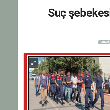
Suç şebekesi
ASAYİ