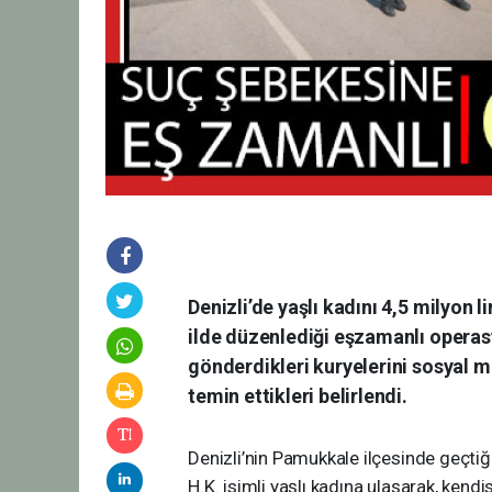
Denizli’de yaşlı kadını 4,5 milyon 
ilde düzenlediği eşzamanlı operasyo
gönderdikleri kuryelerini sosyal me
temin ettikleri belirlendi.
Denizli’nin Pamukkale ilçesinde geçti
H.K. isimli yaşlı kadına ulaşarak, kendi