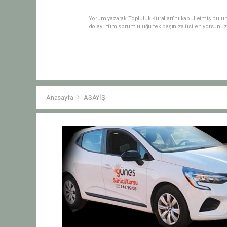
Yorum yazarak Topluluk Kuralları’nı kabul etmiş bulu
dolaylı tüm sorumluluğu tek başınıza üstleniyorsunuz
Anasayfa
ASAYİŞ