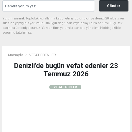
Gönder
Yorum yazarak Topluluk Kuralları’nı kabul etmiş bulunuyor ve denizli20haber.com
sitesine yaptığınız yorumunuzla ilgili doğrudan veya dolaylı tüm sorumluluğu tek
başınıza üstleniyorsunuz. Yazılan tüm yorumlardan site yönetimi hiçbir şekilde
sorumlu tutulamaz.
Anasayfa
VEFAT EDENLER
Denizli'de bugün vefat edenler 23
Temmuz 2026
VEFAT EDENLER