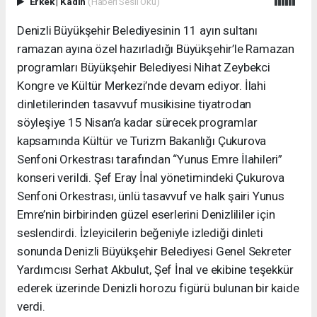
Erkek
|
Kadın
(Haberi Sesli Oku)
Denizli Büyükşehir Belediyesinin 11 ayın sultanı
ramazan ayına özel hazırladığı Büyükşehir’le Ramazan
programları Büyükşehir Belediyesi Nihat Zeybekci
Kongre ve Kültür Merkezi’nde devam ediyor. İlahi
dinletilerinden tasavvuf musikisine tiyatrodan
söyleşiye 15 Nisan’a kadar sürecek programlar
kapsamında Kültür ve Turizm Bakanlığı Çukurova
Senfoni Orkestrası tarafından “Yunus Emre İlahileri”
konseri verildi. Şef Eray İnal yönetimindeki Çukurova
Senfoni Orkestrası, ünlü tasavvuf ve halk şairi Yunus
Emre’nin birbirinden güzel eserlerini Denizlililer için
seslendirdi. İzleyicilerin beğeniyle izlediği dinleti
sonunda Denizli Büyükşehir Belediyesi Genel Sekreter
Yardımcısı Serhat Akbulut, Şef İnal ve ekibine teşekkür
ederek üzerinde Denizli horozu figürü bulunan bir kaide
verdi.