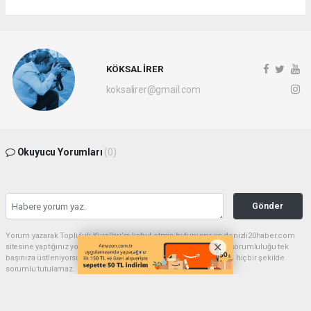
KÖKSAL İRER
koksalirer@gmail.com
Okuyucu Yorumları
(0)
Gönder
Yorum yazarak Topluluk Kuralları’nı kabul etmiş bulunuyor ve denizli20haber.com
sitesine yaptığınız yorumunuzla ilgili doğrudan veya dolaylı tüm sorumluluğu tek
başınıza üstleniyorsunuz. Yazılan tüm yorumlardan site yönetimi hiçbir şekilde
sorumlu tutulamaz.