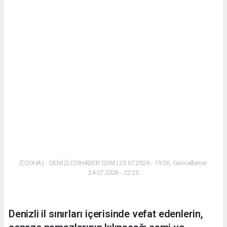
(D20HA) - DENİZLİ20HABER.COM | 23.07.2026 - 19:36, Güncelleme:
24.07.2026 - 22:35
Denizli il sınırları içerisinde vefat edenlerin,