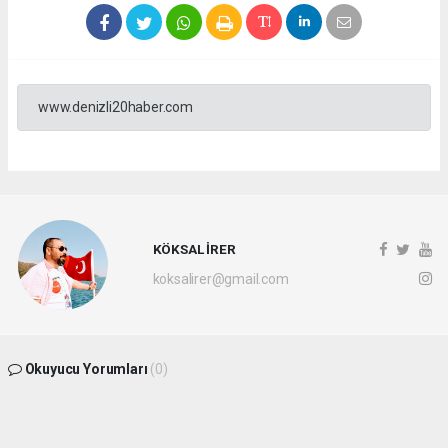
www.denizli20haber.com
KÖKSAL İRER
koksalirer@gmail.com
Okuyucu Yorumları
(0)