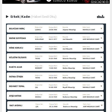
Erkek
|
Kadın
(Haberi Sesli Oku)