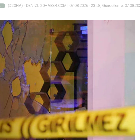
(D20HA) - DENİZLİ20HABER.COM | 07.08.2026 - 23:58, Güncelleme: 07.08.202
Ş