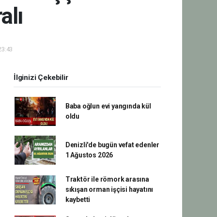
alı
23:43
İlginizi Çekebilir
Baba oğlun evi yangında kül
oldu
Denizli'de bugün vefat edenler
1 Ağustos 2026
Traktör ile römork arasına
sıkışan orman işçisi hayatını
kaybetti