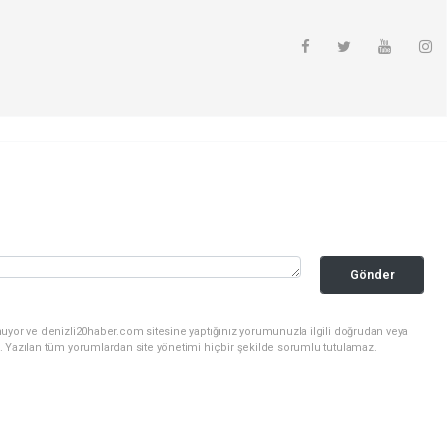
Gönder
nuyor ve denizli20haber.com sitesine yaptığınız yorumunuzla ilgili doğrudan veya
. Yazılan tüm yorumlardan site yönetimi hiçbir şekilde sorumlu tutulamaz.