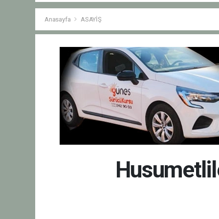
Anasayfa
ASAYİŞ
Husumetlil