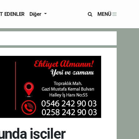
T EDENLER
Diğer
MENÜ
unda işçiler