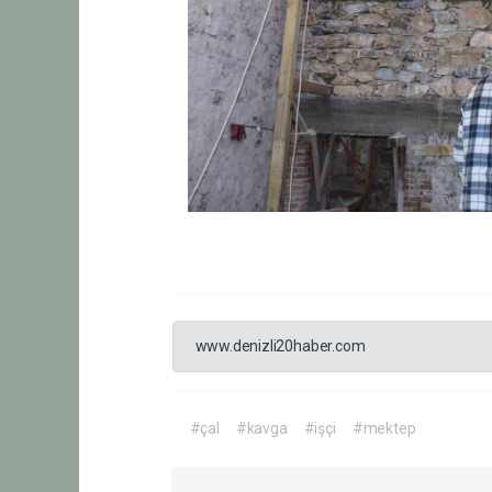
www.denizli20haber.com
#çal
#kavga
#işçi
#mektep