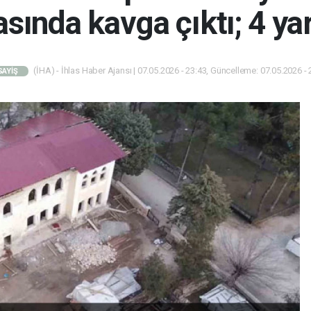
asında kavga çıktı; 4 yar
(İHA) - İhlas Haber Ajansı | 07.05.2026 - 23:43, Güncelleme: 07.05.2026 - 
SAYİŞ