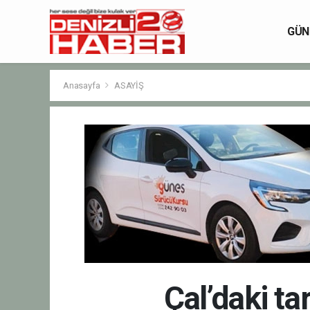
GÜN
Anasayfa
ASAYİŞ
Çal’daki ta