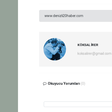
www.denizli20haber.com
KÖKSAL İRER
koksalirer@gmail.com
Okuyucu Yorumları
(0)