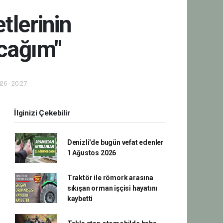
tlerinin
cağım"
26 - 20:27
İlginizi Çekebilir
Denizli'de bugün vefat edenler
1 Ağustos 2026
Traktör ile römork arasına
sıkışan orman işçisi hayatını
kaybetti