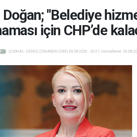
Doğan; "Belediye hizme
aması için CHP’de kala
(D20HA) - DENİZLİ20HABER.COM | 03.08.2026 - 20:27, Güncelleme: 03.08.20
T