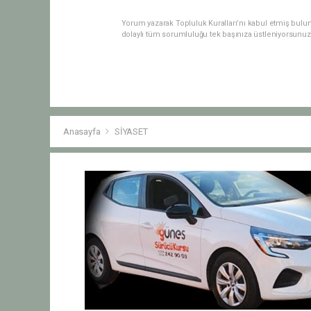
Yorum yazarak Topluluk Kuralları’nı kabul etmiş bulu
dolaylı tüm sorumluluğu tek başınıza üstleniyorsunuz
Anasayfa
SİYASET