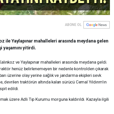
ABONE OL
koz ile Yaylapınar mahalleleri arasında meydana gelen
i yaşamını yitirdi.
ı Kalınkoz ve Yaylapınar mahalleleri arasında meydana geldi.
i traktör henüz belirlenemeyen bir nedenle kontrolden çıkarak
barı üzerine olay yerine sağlık ve jandarma ekipleri sevk
rde, devrilen traktörün altında kalan sürücü Cemal Yıldırım’ın
pit edildi.
lmak üzere Adli Tıp Kurumu morguna kaldırıldı. Kazayla ilgili