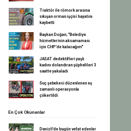
Traktör ile römork arasına
sıkışan orman işçisi hayatını
kaybetti
Başkan Doğan; "Belediye
hizmetlerinin aksamaması
için CHP’de kalacağım"
JASAT dedektifleri yaşlı
kadını dolandıran şüphelileri 3
saatte yakaladı
Suç şebekesi düzenlenen eş
zamanlı operasyonla
çökertildi
En Çok Okunanlar
Denizli'de bugün vefat edenler