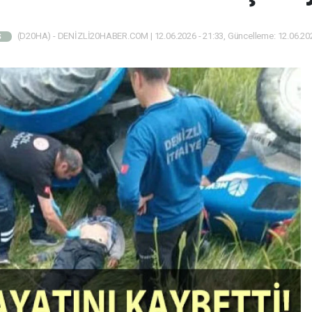
(D20HA) - DENİZLİ20HABER.COM | 12.06.2026 - 21:33, Güncelleme: 12.06.202
Ş