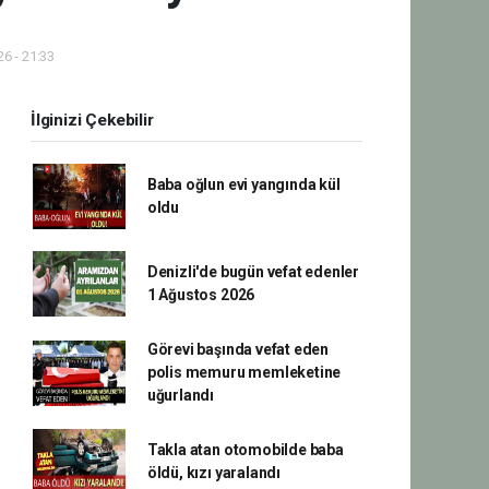
6 - 21:33
İlginizi Çekebilir
Baba oğlun evi yangında kül
oldu
Denizli'de bugün vefat edenler
1 Ağustos 2026
Görevi başında vefat eden
polis memuru memleketine
uğurlandı
Takla atan otomobilde baba
öldü, kızı yaralandı