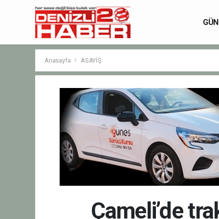
GÜN
Anasayfa
ASAYİŞ
Çameli’de trak