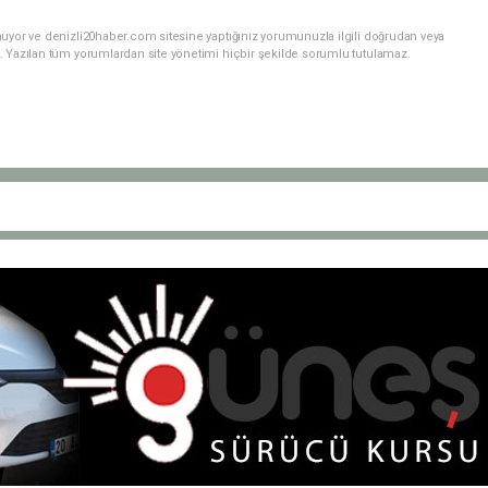
nuyor ve denizli20haber.com sitesine yaptığınız yorumunuzla ilgili doğrudan veya
. Yazılan tüm yorumlardan site yönetimi hiçbir şekilde sorumlu tutulamaz.