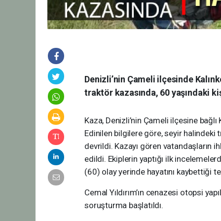
Denizli’nin Çameli ilçesinde Kalın
traktör kazasında, 60 yaşındaki kiş
Kaza, Denizli’nin Çameli ilçesine bağl
Edinilen bilgilere göre, seyir halindek
devrildi. Kazayı gören vatandaşların ih
edildi. Ekiplerin yaptığı ilk incelemele
(60) olay yerinde hayatını kaybettiği tes
Cemal Yıldırım’ın cenazesi otopsi yapı
soruşturma başlatıldı.