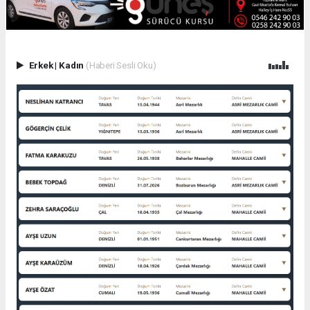
Erkek
|
Kadın
(Haberi Sesli Oku)