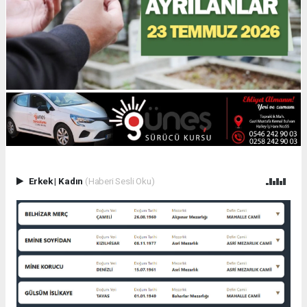
Erkek
|
Kadın
(Haberi Sesli Oku)