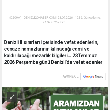
(D20HA) - DENİZLİ20HABER.COM | 23.07.2026 - 19:36, Güncelleme:
24.07.2026 - 22:35
Denizli il sınırları içerisinde vefat edenlerin,
cenaze namazlarının kılınacağı cami ve
kaldırılacağı mezarlık bilgileri... 23Temmuz
2026 Perşembe günü Denizli'de vefat edenler.
ABONE OL