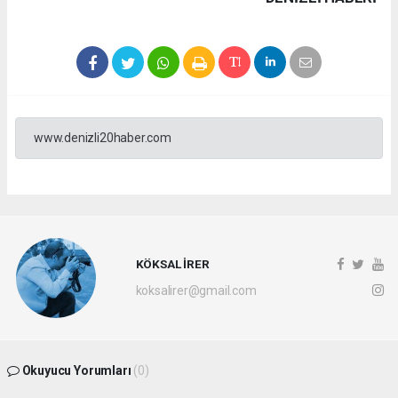
www.denizli20haber.com
KÖKSAL İRER
koksalirer@gmail.com
Okuyucu Yorumları
(0)