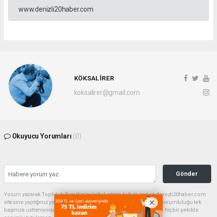
www.denizli20haber.com
KÖKSAL İRER
koksalirer@gmail.com
Okuyucu Yorumları
(0)
Gönder
Yorum yazarak Topluluk Kuralları’nı kabul etmiş bulunuyor ve denizli20haber.com
sitesine yaptığınız yorumunuzla ilgili doğrudan veya dolaylı tüm sorumluluğu tek
başınıza üstleniyorsunuz. Yazılan tüm yorumlardan site yönetimi hiçbir şekilde