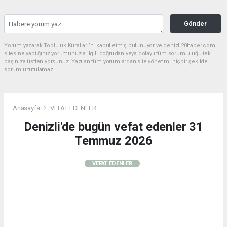
Gönder
Yorum yazarak Topluluk Kuralları’nı kabul etmiş bulunuyor ve denizli20haber.com
sitesine yaptığınız yorumunuzla ilgili doğrudan veya dolaylı tüm sorumluluğu tek
başınıza üstleniyorsunuz. Yazılan tüm yorumlardan site yönetimi hiçbir şekilde
sorumlu tutulamaz.
Anasayfa
VEFAT EDENLER
Denizli'de bugün vefat edenler 31
Temmuz 2026
VEFAT EDENLER