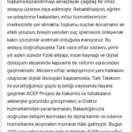
topluma kazandırmayı amaçlayan çağdaş bir infaz
anlayışı üzerine inşa edilmiştir. Rehabilitasyon, eğitim
ve iyileştirme faaliyetleri, infaz hizmetlerimizin
merkezinde yer almakta; toplumu suçtan korumanın en
etkili yolunun, bireyin yeniden suç işlemesini önleyecek
kalıcı çözümler üretmek olduğuna inanıyoruz. Bu
anlayış doğrultusunda Türk ceza infaz sistemi, yirmi
yılı aşkın süredir fiziki altyapı, insan kaynağı ve dijital
dönüşüm ekseninde kapsamlı bir reform sürecinden
geçmektedir. Modern infaz anlayışımızın yeni halkasını
oluşturan dijital dönüşüm kapsamında, Türk Telekom
ile yürüttüğümüz güçlü iş birliği sayesinde hayata
geçirilen ACEP Projesi ile hükümlü ve tutukluların
aileleriyle görüntülü görüşmeleri, e-Doktor
hizmetlerinden yararlanmaları, Bakanlığımızla
doğrudan iletişim kurmaları ile dijital kantin ve ödeme
hizmetlerine erişmeleri mümkün hâle gelmiştir. Bugün
200 ceza infaz kurumunda kullanılan ACEP, ceza infaz