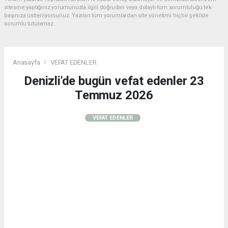
sitesine yaptığınız yorumunuzla ilgili doğrudan veya dolaylı tüm sorumluluğu tek
başınıza üstleniyorsunuz. Yazılan tüm yorumlardan site yönetimi hiçbir şekilde
sorumlu tutulamaz.
Anasayfa
VEFAT EDENLER
Denizli'de bugün vefat edenler 23
Temmuz 2026
VEFAT EDENLER