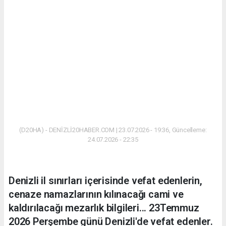
(D20HA) - DENİZLİ20HABER.COM | 23.07.2026 - 19:36, Güncelleme:
24.07.2026 - 22:35
Denizli il sınırları içerisinde vefat edenlerin,
cenaze namazlarının kılınacağı cami ve
kaldırılacağı mezarlık bilgileri... 23Temmuz
2026 Perşembe günü Denizli'de vefat edenler.