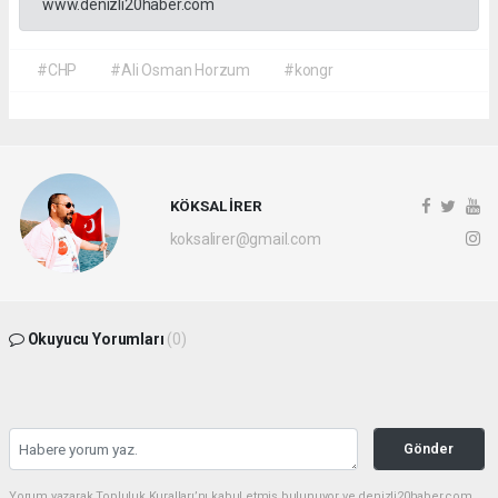
www.denizli20haber.com
#CHP
#Ali Osman Horzum
#kongr
KÖKSAL İRER
koksalirer@gmail.com
Okuyucu Yorumları
(0)
Gönder
Yorum yazarak Topluluk Kuralları’nı kabul etmiş bulunuyor ve denizli20haber.com