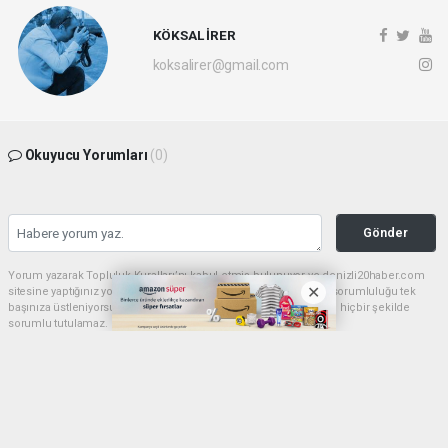
KÖKSAL İRER
koksalirer@gmail.com
Okuyucu Yorumları
(0)
Gönder
Yorum yazarak Topluluk Kuralları’nı kabul etmiş bulunuyor ve denizli20haber.com
sitesine yaptığınız yorumunuzla ilgili doğrudan veya dolaylı tüm sorumluluğu tek
başınıza üstleniyorsunuz. Yazılan tüm yorumlardan site yönetimi hiçbir şekilde
sorumlu tutulamaz.
haber paketi
haber scripti
haber yazılımı