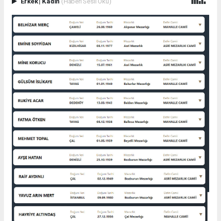
Erkek
|
Kadın
(Haberi Sesli Oku)