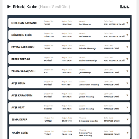
Erkek
|
Kadın
(Haberi Sesli Oku)