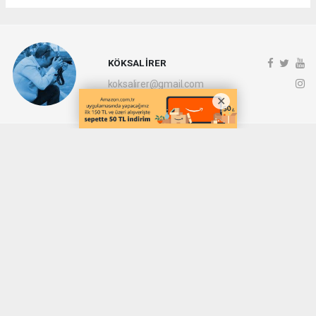
KÖKSAL İRER
koksalirer@gmail.com
Okuyucu Yorumları
(0)
Gönder
Yorum yazarak Topluluk Kuralları’nı kabul etmiş bulunuyor ve denizli20haber.com
sitesine yaptığınız yorumunuzla ilgili doğrudan veya dolaylı tüm sorumluluğu tek
başınıza üstleniyorsunuz. Yazılan tüm yorumlardan site yönetimi hiçbir şekilde
sorumlu tutulamaz.