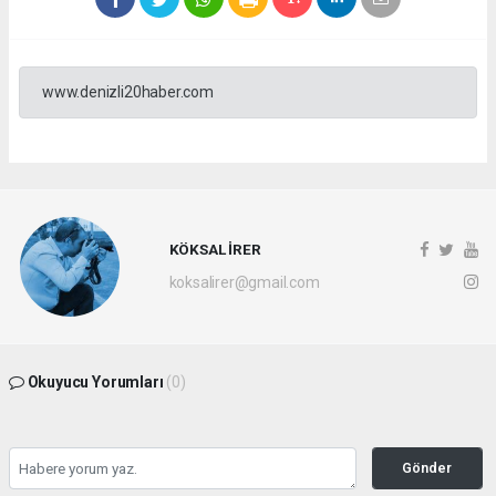
www.denizli20haber.com
KÖKSAL İRER
koksalirer@gmail.com
Okuyucu Yorumları
(0)
Gönder