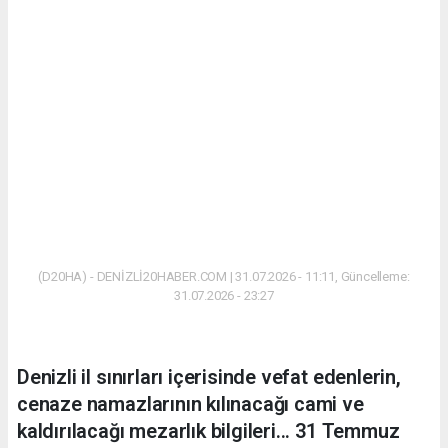
(D20HA) - DENİZLİ20HABER.COM | 31.07.2026 - 11:11, Güncelleme:
31.07.2026 - 23:27
Denizli il sınırları içerisinde vefat edenlerin,
cenaze namazlarının kılınacağı cami ve
kaldırılacağı mezarlık bilgileri... 31 Temmuz