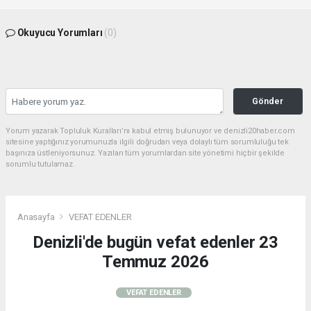
Okuyucu Yorumları
(0)
Gönder
Yorum yazarak Topluluk Kuralları’nı kabul etmiş bulunuyor ve denizli20haber.com
sitesine yaptığınız yorumunuzla ilgili doğrudan veya dolaylı tüm sorumluluğu tek
başınıza üstleniyorsunuz. Yazılan tüm yorumlardan site yönetimi hiçbir şekilde
sorumlu tutulamaz.
Anasayfa
VEFAT EDENLER
Denizli'de bugün vefat edenler 23
Temmuz 2026
VEFAT EDENLER