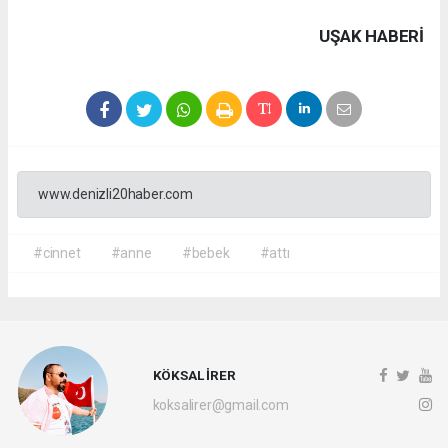
UŞAK HABERİ
www.denizli20haber.com
#cinnet
#anne
#bebek
#attı
KÖKSAL İRER
koksalirer@gmail.com