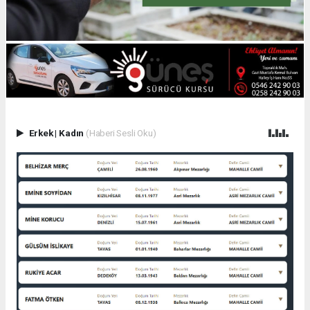
Erkek
|
Kadın
(Haberi Sesli Oku)