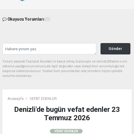
Okuyucu Yorumları
(0)
Gönder
Yorum yazarak Topluluk Kuralları’nı kabul etmiş bulunuyor ve denizli20haber.com
sitesine yaptığınız yorumunuzla ilgili doğrudan veya dolaylı tüm sorumluluğu tek
başınıza üstleniyorsunuz. Yazılan tüm yorumlardan site yönetimi hiçbir şekilde
sorumlu tutulamaz.
Anasayfa
VEFAT EDENLER
Denizli'de bugün vefat edenler 23
Temmuz 2026
VEFAT EDENLER