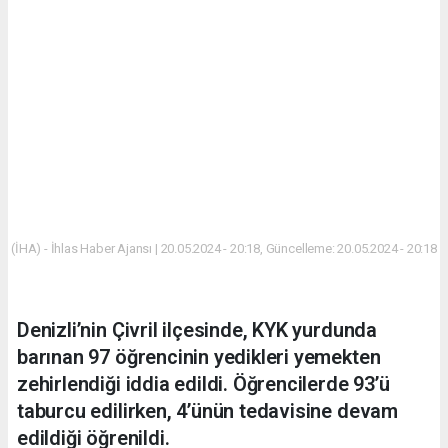
(İHA) - İhlas Haber Ajansı | 20.05.2024 - 20:18, Güncelleme: 20.05.2024 - 20:18
Denizli’nin Çivril ilçesinde, KYK yurdunda
barınan 97 öğrencinin yedikleri yemekten
zehirlendiği iddia edildi. Öğrencilerde 93’ü
taburcu edilirken, 4’ünün tedavisine devam
edildiği öğrenildi.