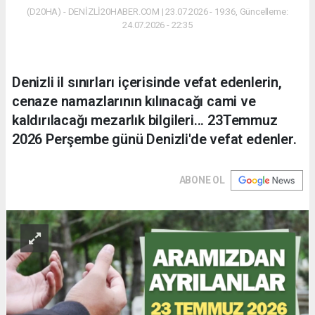
(D20HA) - DENİZLİ20HABER.COM | 23.07.2026 - 19:36, Güncelleme:
24.07.2026 - 22:35
Denizli il sınırları içerisinde vefat edenlerin,
cenaze namazlarının kılınacağı cami ve
kaldırılacağı mezarlık bilgileri... 23Temmuz
2026 Perşembe günü Denizli'de vefat edenler.
ABONE OL