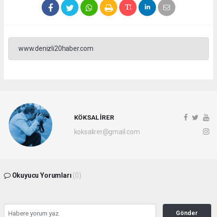
www.denizli20haber.com
KÖKSAL İRER
koksalirer@gmail.com
Okuyucu Yorumları
(0)
Gönder