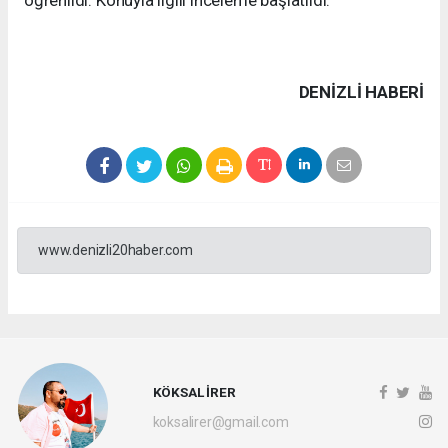
DENIZLI HABERİ
www.denizli20haber.com
KÖKSAL İRER
koksalirer@gmail.com