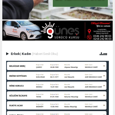
Erkek
|
Kadın
(Haberi Sesli Oku)