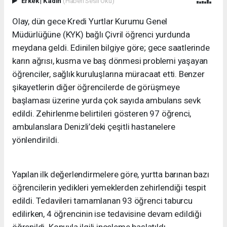
Erkek
|
Kadın
(Haberi Sesli Oku)
Olay, dün gece Kredi Yurtlar Kurumu Genel
Müdürlüğüne (KYK) bağlı Çivril öğrenci yurdunda
meydana geldi. Edinilen bilgiye göre; gece saatlerinde
karın ağrısı, kusma ve baş dönmesi problemi yaşayan
öğrenciler, sağlık kuruluşlarına müracaat etti. Benzer
şikayetlerin diğer öğrencilerde de görüşmeye
başlaması üzerine yurda çok sayıda ambulans sevk
edildi. Zehirlenme belirtileri gösteren 97 öğrenci,
ambulanslara Denizli’deki çeşitli hastanelere
yönlendirildi.
Yapılan ilk değerlendirmelere göre, yurtta barınan bazı
öğrencilerin yedikleri yemeklerden zehirlendiği tespit
edildi. Tedavileri tamamlanan 93 öğrenci taburcu
edilirken, 4 öğrencinin ise tedavisine devam edildiği
öğrenildi. Konuyla ilgili inceleme başlatıldı.