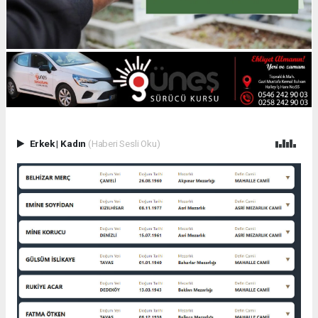
Erkek
|
Kadın
(Haberi Sesli Oku)