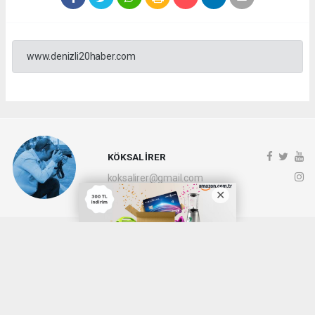
www.denizli20haber.com
KÖKSAL İRER
koksalirer@gmail.com
Okuyucu Yorumları
(0)
Gönder