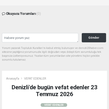
Okuyucu Yorumları
(0)
Gönder
Yorum yazarak Topluluk Kuralları’nı kabul etmiş bulunuyor ve denizli20haber.com
sitesine yaptığınız yorumunuzla ilgili doğrudan veya dolaylı tüm sorumluluğu tek
başınıza üstleniyorsunuz. Yazılan tüm yorumlardan site yönetimi hiçbir şekilde
sorumlu tutulamaz.
Anasayfa
VEFAT EDENLER
Denizli'de bugün vefat edenler 23
Temmuz 2026
VEFAT EDENLER