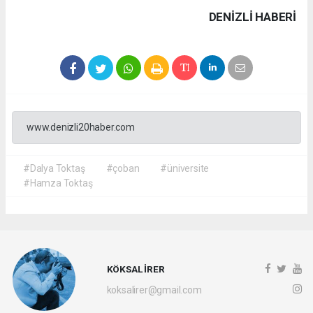
DENIZLI HABERİ
www.denizli20haber.com
#Dalya Toktaş
#çoban
#üniversite
#Hamza Toktaş
KÖKSAL İRER
koksalirer@gmail.com