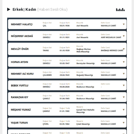
Erkek
|
Kadın
(Haberi Sesli Oku)