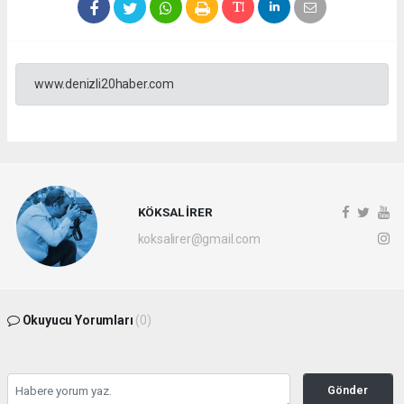
www.denizli20haber.com
KÖKSAL İRER
koksalirer@gmail.com
Okuyucu Yorumları
(0)
Gönder