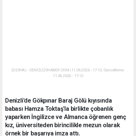
(D20HA) - DENİZLİ20HABER.COM | 11.06.2026 - 17:10, Güncelleme:
11.06.2026 - 17:10
Denizli'de Gökpınar Baraj Gölü kıyısında
babası Hamza Toktaş'la birlikte çobanlık
yaparken İngilizce ve Almanca öğrenen genç
kız, üniversiteden birincilikle mezun olarak
örnek bir başarıya imza attı.