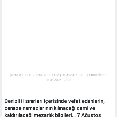
(D20HA) - DENİZLİ20HABER.COM | 08.08.2026 - 00:10, Güncelleme:
08.08.2026 - 21:33
Denizli il sınırları içerisinde vefat edenlerin,
cenaze namazlarının kılınacağı cami ve
kaldırılacağı mezarlık bilgileri... 7 Ağustos