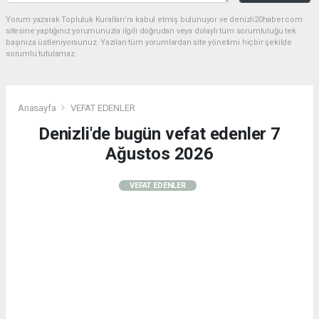
Yorum yazarak Topluluk Kuralları’nı kabul etmiş bulunuyor ve denizli20haber.com
sitesine yaptığınız yorumunuzla ilgili doğrudan veya dolaylı tüm sorumluluğu tek
başınıza üstleniyorsunuz. Yazılan tüm yorumlardan site yönetimi hiçbir şekilde
sorumlu tutulamaz.
Anasayfa
VEFAT EDENLER
Denizli'de bugün vefat edenler 7
Ağustos 2026
VEFAT EDENLER