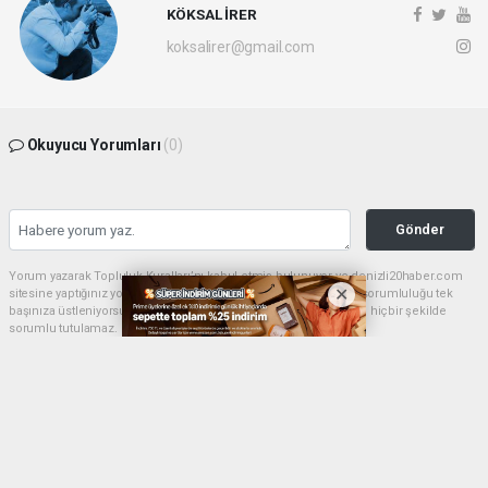
KÖKSAL İRER
koksalirer@gmail.com
Okuyucu Yorumları
(0)
Gönder
Yorum yazarak Topluluk Kuralları’nı kabul etmiş bulunuyor ve denizli20haber.com
sitesine yaptığınız yorumunuzla ilgili doğrudan veya dolaylı tüm sorumluluğu tek
başınıza üstleniyorsunuz. Yazılan tüm yorumlardan site yönetimi hiçbir şekilde
sorumlu tutulamaz.
haber paketi
haber scripti
haber yazılımı
Tüm hakları saklı tutulmaktadır.Copyright 2026©