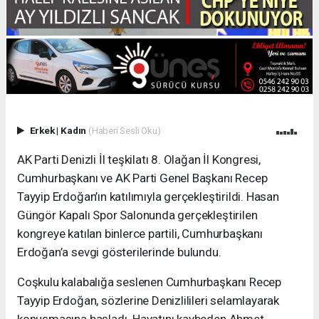
Erkek
|
Kadın
(Haberi Sesli Oku)
AK Parti Denizli İl teşkilatı 8. Olağan İl Kongresi,
Cumhurbaşkanı ve AK Parti Genel Başkanı Recep
Tayyip Erdoğan’ın katılımıyla gerçekleştirildi. Hasan
Güngör Kapalı Spor Salonunda gerçekleştirilen
kongreye katılan binlerce partili, Cumhurbaşkanı
Erdoğan’a sevgi gösterilerinde bulundu.
Coşkulu kalabalığa seslenen Cumhurbaşkanı Recep
Tayyip Erdoğan, sözlerine Denizlilileri selamlayarak
konuşmasına başladı. Hayatını kaybeden Ahmet