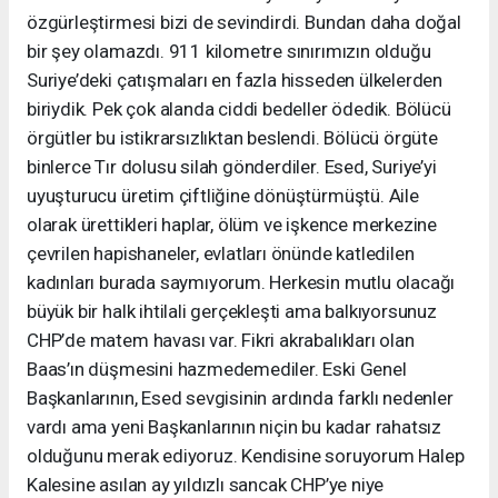
özgürleştirmesi bizi de sevindirdi. Bundan daha doğal
bir şey olamazdı. 911 kilometre sınırımızın olduğu
Suriye’deki çatışmaları en fazla hisseden ülkelerden
biriydik. Pek çok alanda ciddi bedeller ödedik. Bölücü
örgütler bu istikrarsızlıktan beslendi. Bölücü örgüte
binlerce Tır dolusu silah gönderdiler. Esed, Suriye’yi
uyuşturucu üretim çiftliğine dönüştürmüştü. Aile
olarak ürettikleri haplar, ölüm ve işkence merkezine
çevrilen hapishaneler, evlatları önünde katledilen
kadınları burada saymıyorum. Herkesin mutlu olacağı
büyük bir halk ihtilali gerçekleşti ama balkıyorsunuz
CHP’de matem havası var. Fikri akrabalıkları olan
Baas’ın düşmesini hazmedemediler. Eski Genel
Başkanlarının, Esed sevgisinin ardında farklı nedenler
vardı ama yeni Başkanlarının niçin bu kadar rahatsız
olduğunu merak ediyoruz. Kendisine soruyorum Halep
Kalesine asılan ay yıldızlı sancak CHP’ye niye