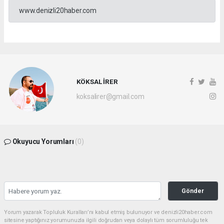
www.denizli20haber.com
KÖKSAL İRER
koksalirer@gmail.com
Okuyucu Yorumları
(0)
Gönder
Yorum yazarak Topluluk Kuralları’nı kabul etmiş bulunuyor ve denizli20haber.com
sitesine yaptığınız yorumunuzla ilgili doğrudan veya dolaylı tüm sorumluluğu tek