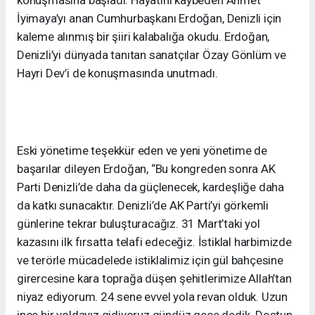
İyimaya’yı anan Cumhurbaşkanı Erdoğan, Denizli için
kaleme alınmış bir şiiri kalabalığa okudu. Erdoğan,
Denizli’yi dünyada tanıtan sanatçılar Özay Gönlüm ve
Hayri Dev’i de konuşmasında unutmadı.
Eski yönetime teşekkür eden ve yeni yönetime de
başarılar dileyen Erdoğan, “Bu kongreden sonra AK
Parti Denizli’de daha da güçlenecek, kardeşliğe daha
da katkı sunacaktır. Denizli’de AK Parti’yi görkemli
günlerine tekrar buluşturacağız. 31 Mart’taki yol
kazasını ilk fırsatta telafi edeceğiz. İstiklal harbimizde
ve terörle mücadelede istiklalimiz için gül bahçesine
girercesine kara toprağa düşen şehitlerimize Allah’tan
niyaz ediyorum. 24 sene evvel yola revan olduk. Uzun
ince bir yoldayız gidiyoruz gündüz gece dedik. Dostun