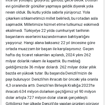
evi gönüllerdir gönüller yapmaya geldik diyerek yola
revan olduk. Bu kutlu yolda sabırla yürüyoruz. Yola
çıkarken istikametimizi millet belirledi, bu rotadan asla
sapmadık. Milletimize hizmet etme tutkumuz eskimedi
eksilmedi. Türkiye’ye 22 yılda cumhuriyet tarihinin
başarılarını eserlerini kazandırmanın bahtiyarlığını
yaşıyoruz. Hangi alana baksanız 22 yıl öncesine göre
ortada muazzam bir başarı ile karşılaşırsınız. Geçen
hafta dış ticaret rakamları açılandı, 2024 yılını 262
milyar dolarlık rakam ile kapattık. Bu meblağ
geldiğimizde 36 milyar dolardı. 262 milyar dolar yıllık
bazda en yüksek tutar. Bu başarıda Denizli’mizin de
payı bulunuyor. Denizli’nin ihracatı bir önceki yıla oranla
4,3 oranında arttı. Denizli’nin Birleşik Krallığa 2023’te
ihracatı 634 milyon dolarken geçtiğimiz yıl 90 milyon
dolar artışla 727 milyon dolar olarak gerçekleşti.
Gittiğimiz her ülkede Denizli’de yapılan ürünleri görüyor