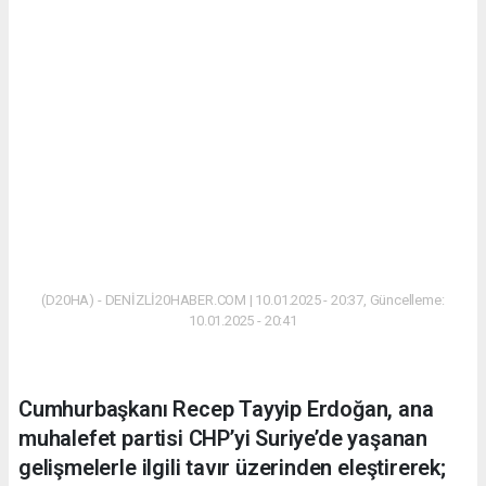
(D20HA) - DENİZLİ20HABER.COM | 10.01.2025 - 20:37, Güncelleme:
10.01.2025 - 20:41
Cumhurbaşkanı Recep Tayyip Erdoğan, ana
muhalefet partisi CHP’yi Suriye’de yaşanan
gelişmelerle ilgili tavır üzerinden eleştirerek;