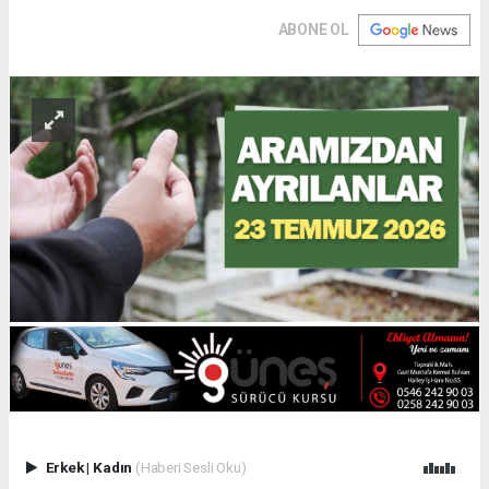
ABONE OL
Erkek
|
Kadın
(Haberi Sesli Oku)