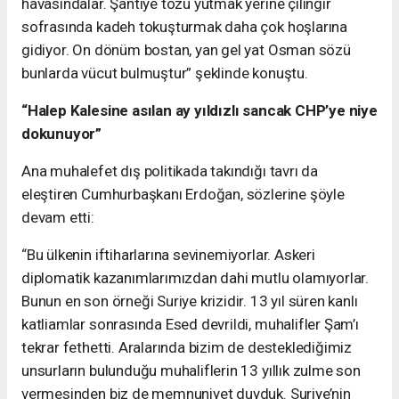
havasındalar. Şantiye tozu yutmak yerine çilingir
sofrasında kadeh tokuşturmak daha çok hoşlarına
gidiyor. On dönüm bostan, yan gel yat Osman sözü
bunlarda vücut bulmuştur” şeklinde konuştu.
“Halep Kalesine asılan ay yıldızlı sancak CHP’ye niye
dokunuyor”
Ana muhalefet dış politikada takındığı tavrı da
eleştiren Cumhurbaşkanı Erdoğan, sözlerine şöyle
devam etti:
“Bu ülkenin iftiharlarına sevinemiyorlar. Askeri
diplomatik kazanımlarımızdan dahi mutlu olamıyorlar.
Bunun en son örneği Suriye krizidir. 13 yıl süren kanlı
katliamlar sonrasında Esed devrildi, muhalifler Şam’ı
tekrar fethetti. Aralarında bizim de desteklediğimiz
unsurların bulunduğu muhaliflerin 13 yıllık zulme son
vermesinden biz de memnuniyet duyduk. Suriye’nin