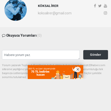
KÖKSAL İRER
koksalirer@gmail.com
Okuyucu Yorumları
(0)
Gönder
Yorum yazarak Topluluk Kuralları’nı kabul etmiş bulunuyor ve denizli20haber.com
sitesine yaptığınız yorumunuzla ilgili doğrudan veya dolaylı tüm sorumluluğu tek
başınıza üstleniyorsunuz. Yazılan tüm yorumlardan site yönetimi hiçbir şekilde
sorumlu tutulamaz.
haber paketi
haber scripti
haber yazılımı
Tüm hakları saklı tutulmaktadır.Copyright 2026©