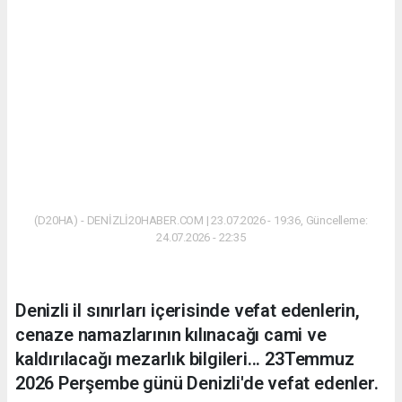
(D20HA) - DENİZLİ20HABER.COM | 23.07.2026 - 19:36, Güncelleme:
24.07.2026 - 22:35
Denizli il sınırları içerisinde vefat edenlerin,
cenaze namazlarının kılınacağı cami ve
kaldırılacağı mezarlık bilgileri... 23Temmuz
2026 Perşembe günü Denizli'de vefat edenler.