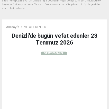
sitesine yaptığınız yorumunuzla ilgili doğrudan veya dolaylı tüm sorumluluğu tek
başınıza üstleniyorsunuz. Yazılan tüm yorumlardan site yönetimi hiçbir şekilde
sorumlu tutulamaz.
Anasayfa
VEFAT EDENLER
Denizli'de bugün vefat edenler 23
Temmuz 2026
VEFAT EDENLER