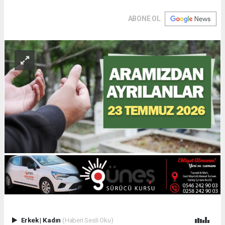
ABONE OL
Erkek
|
Kadın
(Haberi Sesli Oku)