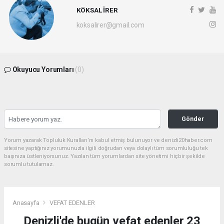
KÖKSAL İRER
koksalirer@gmail.com
Okuyucu Yorumları
(0)
Gönder
Yorum yazarak Topluluk Kuralları’nı kabul etmiş bulunuyor ve denizli20haber.com
sitesine yaptığınız yorumunuzla ilgili doğrudan veya dolaylı tüm sorumluluğu tek
başınıza üstleniyorsunuz. Yazılan tüm yorumlardan site yönetimi hiçbir şekilde
sorumlu tutulamaz.
Anasayfa
VEFAT EDENLER
Denizli'de bugün vefat edenler 23