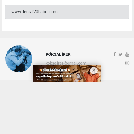
www.denizli20haber.com
KÖKSAL İRER
koksalirer@gmail.com
Okuyucu Yorumları
(0)
Gönder
Yorum yazarak Topluluk Kuralları’nı kabul etmiş bulunuyor ve denizli20haber.com
sitesine yaptığınız yorumunuzla ilgili doğrudan veya dolaylı tüm sorumluluğu tek