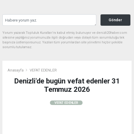
Gönder
Yorum yazarak Topluluk Kuralları’nı kabul etmiş bulunuyor ve denizli20haber.com
sitesine yaptığınız yorumunuzla ilgili doğrudan veya dolaylı tüm sorumluluğu tek
başınıza üstleniyorsunuz. Yazılan tüm yorumlardan site yönetimi hiçbir şekilde
sorumlu tutulamaz.
Anasayfa
VEFAT EDENLER
Denizli'de bugün vefat edenler 31
Temmuz 2026
VEFAT EDENLER