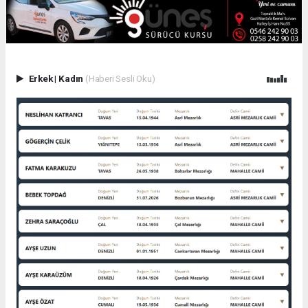
Erkek
|
Kadın
(Haberi Sesli Oku)