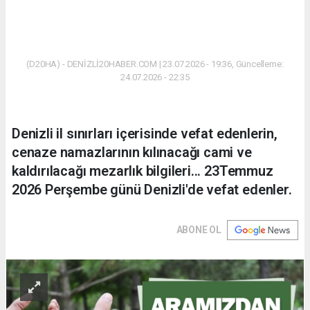
(D20HA) - DENİZLİ20HABER.COM | 23.07.2026 - 19:36, Güncelleme:
24.07.2026 - 22:35
Denizli il sınırları içerisinde vefat edenlerin,
cenaze namazlarının kılınacağı cami ve
kaldırılacağı mezarlık bilgileri... 23Temmuz
2026 Perşembe günü Denizli'de vefat edenler.
ABONE OL