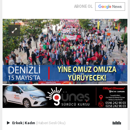
ABONE OL
Erkek
|
Kadın
(Haberi Sesli Oku)