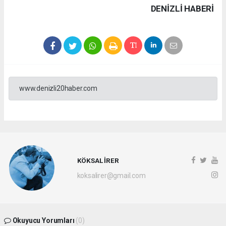
DENIZLI HABERİ
www.denizli20haber.com
KÖKSAL İRER
koksalirer@gmail.com
Okuyucu Yorumları
(0)