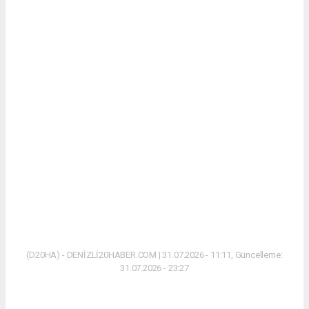
(D20HA) - DENİZLİ20HABER.COM | 31.07.2026 - 11:11, Güncelleme:
31.07.2026 - 23:27