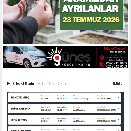
Erkek
|
Kadın
(Haberi Sesli Oku)