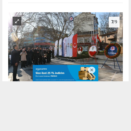
7
/9
Denizli, Atatürk’ü 95 yıl sonra aynı saygı ve gururla andı