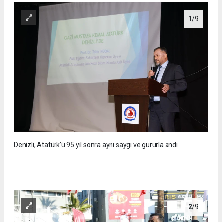
1
/9
Denizli, Atatürk’ü 95 yıl sonra aynı saygı ve gururla andı
2
/9