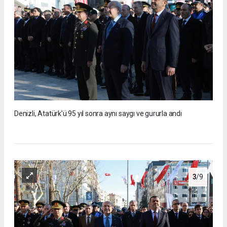
Denizli, Atatürk’ü 95 yıl sonra aynı saygı ve gururla andı
3
/9