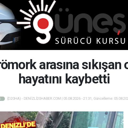
 römork arasına sıkışan 
hayatını kaybetti
(D20HA) - DENİZLİ20HABER.COM | 05.08.2026 - 21:31, Güncelleme: 05.08.202
Ş