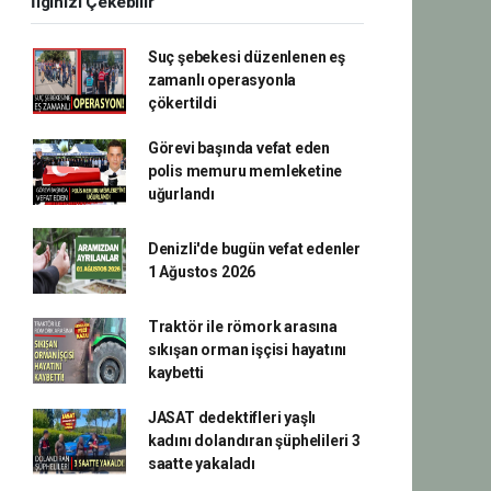
İlginizi Çekebilir
Suç şebekesi düzenlenen eş
zamanlı operasyonla
çökertildi
Görevi başında vefat eden
polis memuru memleketine
uğurlandı
Denizli'de bugün vefat edenler
1 Ağustos 2026
Traktör ile römork arasına
sıkışan orman işçisi hayatını
kaybetti
JASAT dedektifleri yaşlı
kadını dolandıran şüphelileri 3
saatte yakaladı