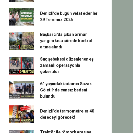
Denizli'de bugün vefat edenler
29 Temmuz 2026
Başkarcı'da çıkan orman
yangını kısa sürede kontrol
altına alındı
Suç şebekesi düzenlenen eş
zamanlı operasyonla
çökertildi
61 yaşındaki adamın Sazak
Göleti'nde cansız bedeni
bulundu
Denizli'de termometreler 40
dereceyi görecek!
Traktör ile römork arasına