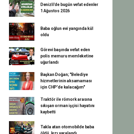
Denizli'de bugün vefat edenler
1 Ağustos 2026
Baba oğlun evi yangında kül
oldu
Görevi başında vefat eden
polis memuru memleketine
uğurlandı
Başkan Doğan; "Belediye
hizmetlerinin aksamaması
için CHP’de kalacağım"
Traktör ile römork arasına
sıkışan orman işçisi hayatını
kaybetti
Takla atan otomobilde baba
öldü, kızı yaralandı