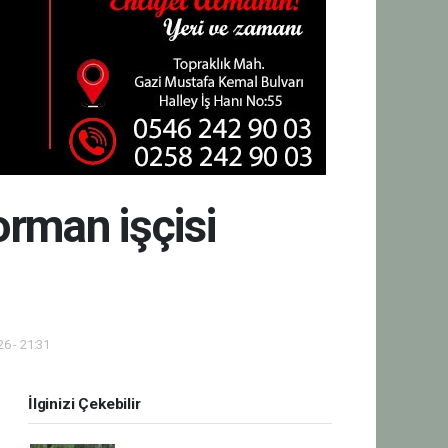
orman işçisi
6 - 21:31
İlginizi Çekebilir