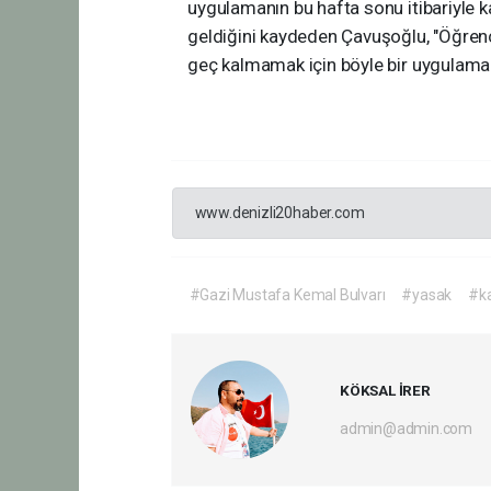
uygulamanın bu hafta sonu itibariyle ka
geldiğini kaydeden Çavuşoğlu, "Öğren
geç kalmamak için böyle bir uygulama ta
www.denizli20haber.com
#Gazi Mustafa Kemal Bulvarı
#yasak
#k
KÖKSAL İRER
admin@admin.com