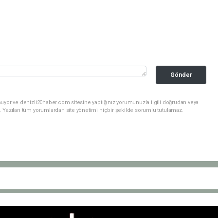
Gönder
nuyor ve denizli20haber.com sitesine yaptığınız yorumunuzla ilgili doğrudan veya
. Yazılan tüm yorumlardan site yönetimi hiçbir şekilde sorumlu tutulamaz.