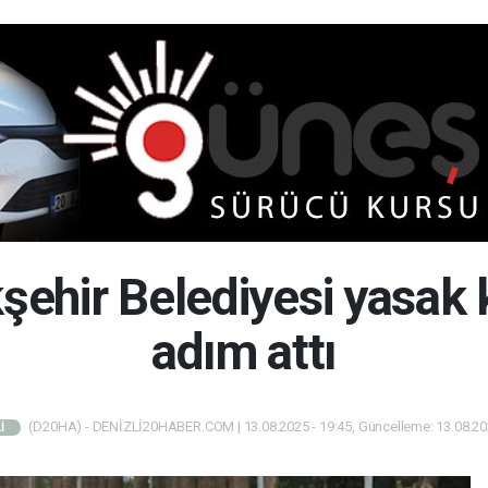
şehir Belediyesi yasak 
adım attı
(D20HA) - DENİZLİ20HABER.COM | 13.08.2025 - 19:45, Güncelleme: 13.08.202
İ