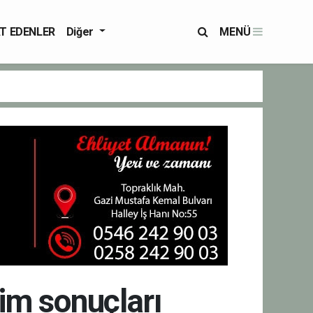
T EDENLER
Diğer
MENÜ
çim sonuçları