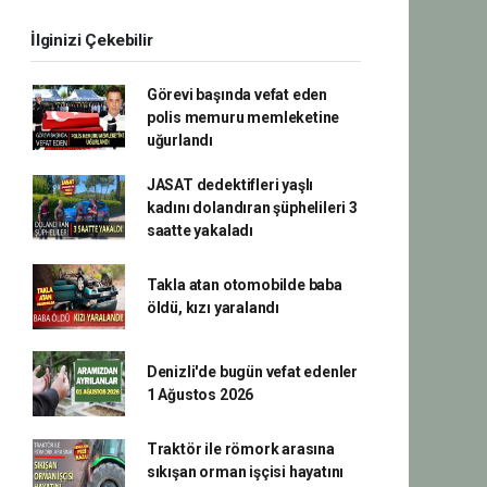
İlginizi Çekebilir
Görevi başında vefat eden
polis memuru memleketine
uğurlandı
JASAT dedektifleri yaşlı
kadını dolandıran şüphelileri 3
saatte yakaladı
Takla atan otomobilde baba
öldü, kızı yaralandı
Denizli'de bugün vefat edenler
1 Ağustos 2026
Traktör ile römork arasına
sıkışan orman işçisi hayatını