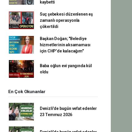
kaybetti
Suç şebekesi düzenlenen eş
zamanlı operasyonla
çökertildi
Başkan Doğan; "Belediye
hizmetlerinin aksamaması
için CHP’de kalacağım"
Baba oğlun evi yangında kül
oldu
En Çok Okunanlar
Denizli'de bugün vefat edenler
23 Temmuz 2026
Denizli'de bugün vefat edenler