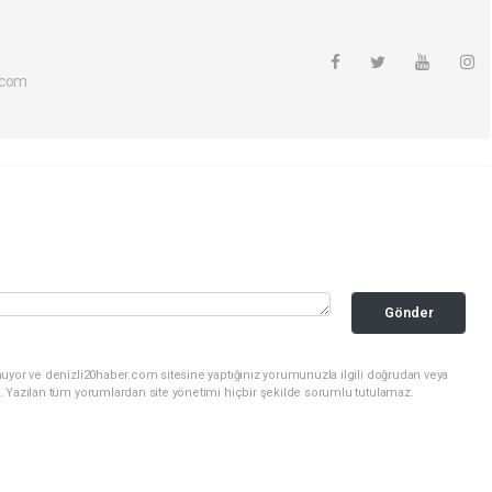
.com
Gönder
nuyor ve denizli20haber.com sitesine yaptığınız yorumunuzla ilgili doğrudan veya
. Yazılan tüm yorumlardan site yönetimi hiçbir şekilde sorumlu tutulamaz.