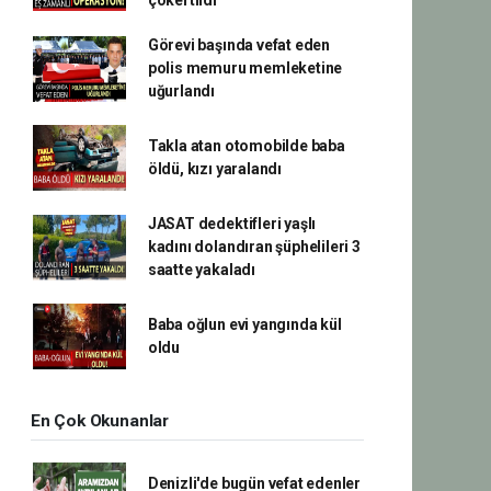
çökertildi
Görevi başında vefat eden
polis memuru memleketine
uğurlandı
Takla atan otomobilde baba
öldü, kızı yaralandı
JASAT dedektifleri yaşlı
kadını dolandıran şüphelileri 3
saatte yakaladı
Baba oğlun evi yangında kül
oldu
En Çok Okunanlar
Denizli'de bugün vefat edenler