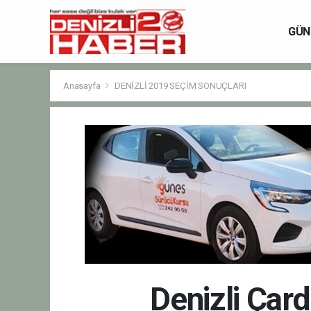
GÜN
Anasayfa
DENİZLİ 2019 SEÇİM SONUÇLARI
Denizli Çard