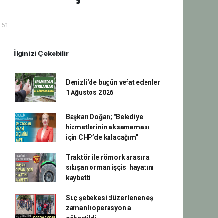
0:51
İlginizi Çekebilir
Denizli'de bugün vefat edenler
1 Ağustos 2026
Başkan Doğan; "Belediye
hizmetlerinin aksamaması
için CHP’de kalacağım"
Traktör ile römork arasına
sıkışan orman işçisi hayatını
kaybetti
Suç şebekesi düzenlenen eş
zamanlı operasyonla