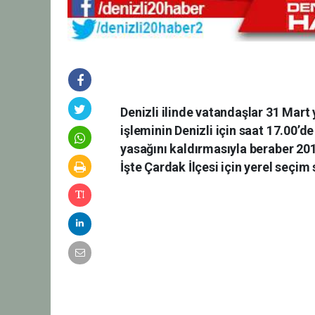
Denizli ilinde vatandaşlar 31 Mart 
işleminin Denizli için saat 17.00’de
yasağını kaldırmasıyla beraber 20
İşte Çardak İlçesi için yerel seçim 