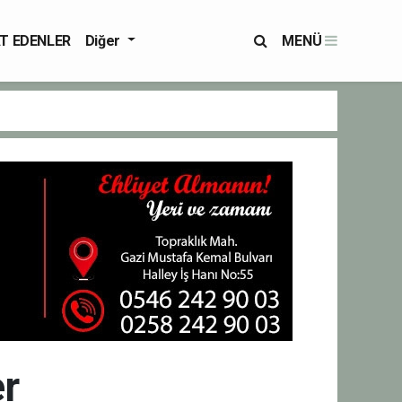
T EDENLER
Diğer
MENÜ
er