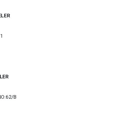
ELER
01
ELER
NO:62/B