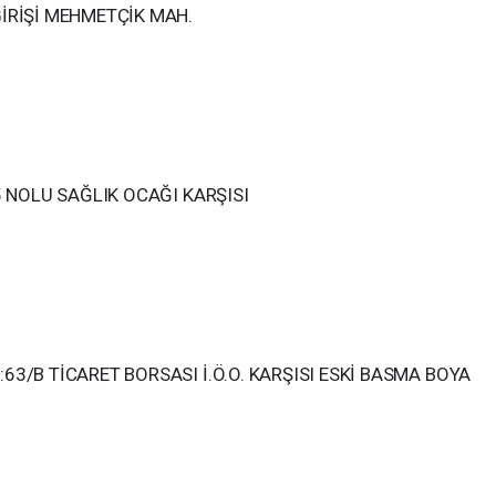
GİRİŞİ MEHMETÇİK MAH.
5 NOLU SAĞLIK OCAĞI KARŞISI
63/B TİCARET BORSASI İ.Ö.O. KARŞISI ESKİ BASMA BOYA