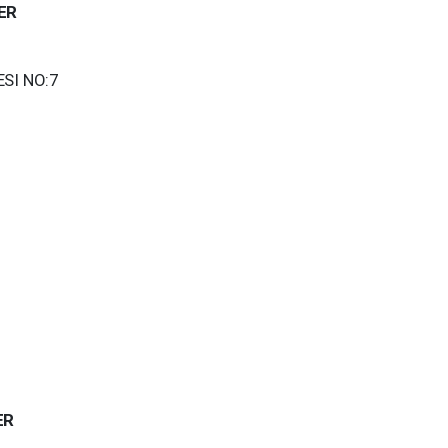
ER
SI NO:7
ER