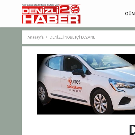
GÜN
Anasayfa
DENİZLİ NÖBETÇİ ECZANE
D