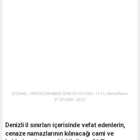
(D20HA) - DENİZLİ20HABER.COM | 31.07.2026 - 11:11, Güncelleme:
31.07.2026 - 23:27
Denizli il sınırları içerisinde vefat edenlerin,
cenaze namazlarının kılınacağı cami ve