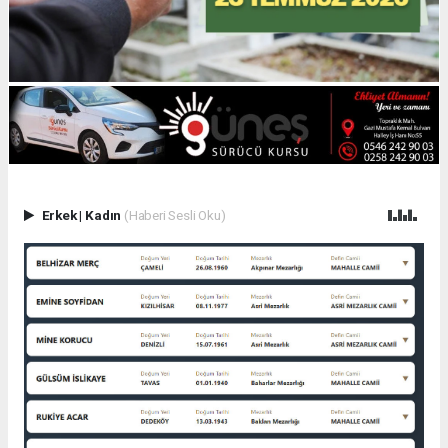
Erkek
|
Kadın
(Haberi Sesli Oku)