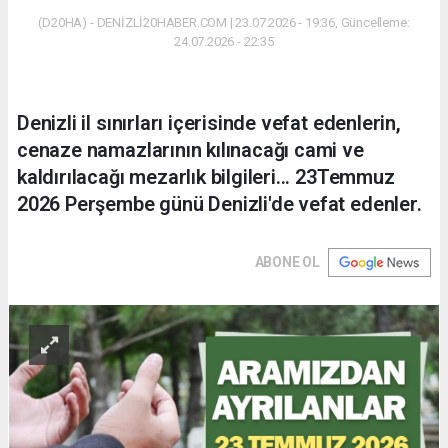
(D20HA) - DENİZLİ20HABER.COM | 23.07.2026 - 19:36, Güncelleme:
24.07.2026 - 22:35
Denizli il sınırları içerisinde vefat edenlerin,
cenaze namazlarının kılınacağı cami ve
kaldırılacağı mezarlık bilgileri... 23Temmuz
2026 Perşembe günü Denizli'de vefat edenler.
ABONE OL