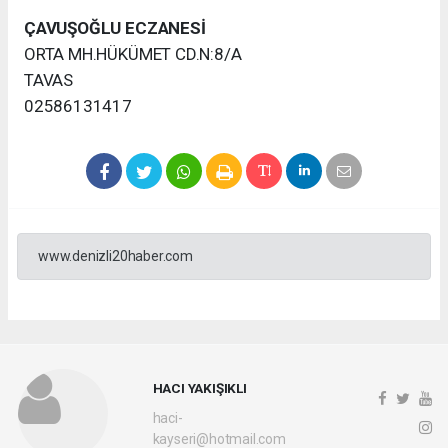
ÇAVUŞOĞLU ECZANESİ
ORTA MH.HÜKÜMET CD.N:8/A
TAVAS
02586131417
www.denizli20haber.com
HACI YAKIŞIKLI
haci-
kayseri@hotmail.com