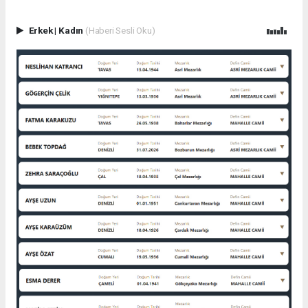
Erkek
|
Kadın
(Haberi Sesli Oku)