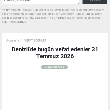
Yorum yazarak Topluluk Kuralları’nı kabul etmiş bulunuyor ve denizli20haber.com
sitesine yaptığınız yorumunuzla ilgili doğrudan veya dolaylı tüm sorumluluğu tek
başınıza üstleniyorsunuz. Yazılan tüm yorumlardan site yönetimi hiçbir şekilde
sorumlu tutulamaz.
Anasayfa
VEFAT EDENLER
Denizli'de bugün vefat edenler 31
Temmuz 2026
VEFAT EDENLER