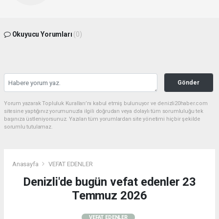
Okuyucu Yorumları
(0)
Gönder
Yorum yazarak Topluluk Kuralları’nı kabul etmiş bulunuyor ve denizli20haber.com
sitesine yaptığınız yorumunuzla ilgili doğrudan veya dolaylı tüm sorumluluğu tek
başınıza üstleniyorsunuz. Yazılan tüm yorumlardan site yönetimi hiçbir şekilde
sorumlu tutulamaz.
Anasayfa
VEFAT EDENLER
Denizli'de bugün vefat edenler 23
Temmuz 2026
VEFAT EDENLER