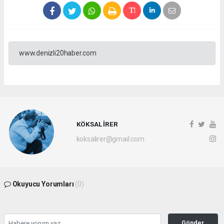
www.denizli20haber.com
KÖKSAL İRER
koksalirer@gmail.com
Okuyucu Yorumları
(0)
Gönder