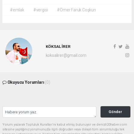
#emlak
#vergisi
#Ömer Faruk Coşkun
KÖKSAL İRER
koksalirer@gmail.com
Okuyucu Yorumları
(0)
Gönder
Yorum yazarak Topluluk Kuralları’nı kabul etmiş bulunuyor ve denizli20haber.com
sitesine yaptığınız yorumunuzla ilgili doğrudan veya dolaylı tüm sorumluluğu tek