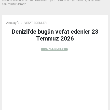
başınıza üstleniyorsunuz. Yazılan tüm yorumlardan site yönetimi hiçbir şekilde
sorumlu tutulamaz.
Anasayfa
VEFAT EDENLER
Denizli'de bugün vefat edenler 23
Temmuz 2026
VEFAT EDENLER