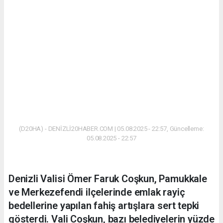
(D20HA) - DENİZLİ20HABER.COM | 05.08.2025 - 22:57, Güncelleme:
05.08.2025 - 22:57
Denizli Valisi Ömer Faruk Coşkun, Pamukkale
ve Merkezefendi ilçelerinde emlak rayiç
bedellerine yapılan fahiş artışlara sert tepki
gösterdi. Vali Coşkun, bazı belediyelerin yüzde