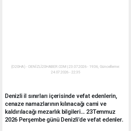
(D20HA) - DENİZLİ20HABER.COM | 23.07.2026 - 19:36, Güncelleme:
24.07.2026 - 22:35
Denizli il sınırları içerisinde vefat edenlerin,
cenaze namazlarının kılınacağı cami ve
kaldırılacağı mezarlık bilgileri... 23Temmuz
2026 Perşembe günü Denizli'de vefat edenler.