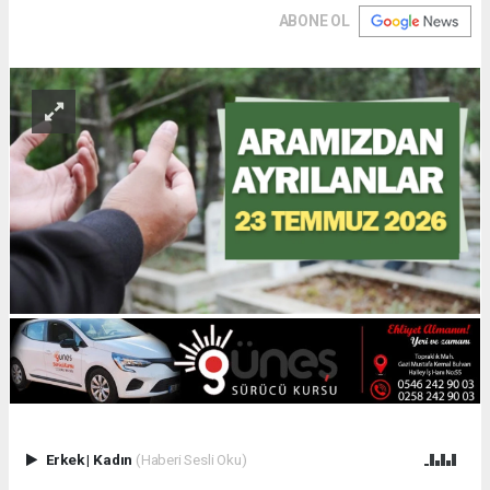
ABONE OL
Erkek
|
Kadın
(Haberi Sesli Oku)