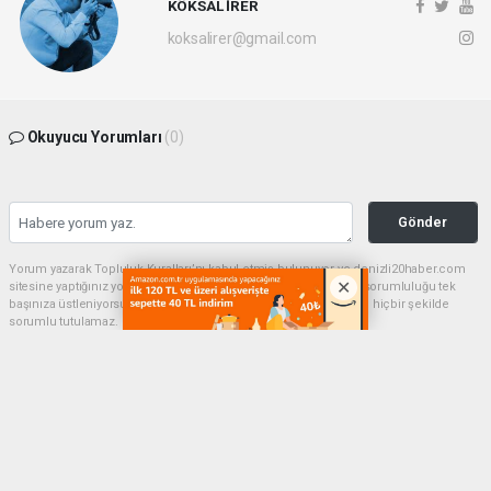
KÖKSAL İRER
koksalirer@gmail.com
Okuyucu Yorumları
(0)
Gönder
Yorum yazarak Topluluk Kuralları’nı kabul etmiş bulunuyor ve denizli20haber.com
sitesine yaptığınız yorumunuzla ilgili doğrudan veya dolaylı tüm sorumluluğu tek
başınıza üstleniyorsunuz. Yazılan tüm yorumlardan site yönetimi hiçbir şekilde
sorumlu tutulamaz.
haber paketi
haber scripti
haber yazılımı
Tüm hakları saklı tutulmaktadır.Copyright 2026©