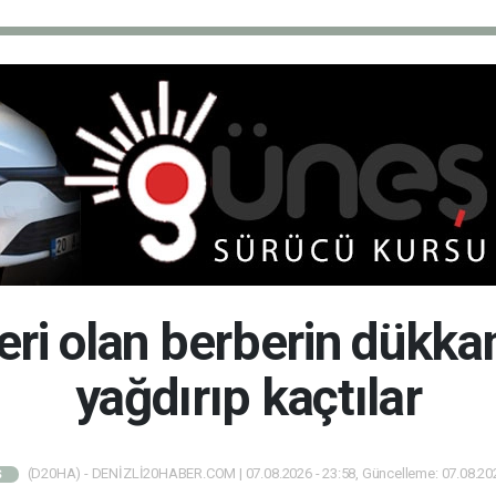
eri olan berberin dükka
yağdırıp kaçtılar
(D20HA) - DENİZLİ20HABER.COM | 07.08.2026 - 23:58, Güncelleme: 07.08.202
Ş