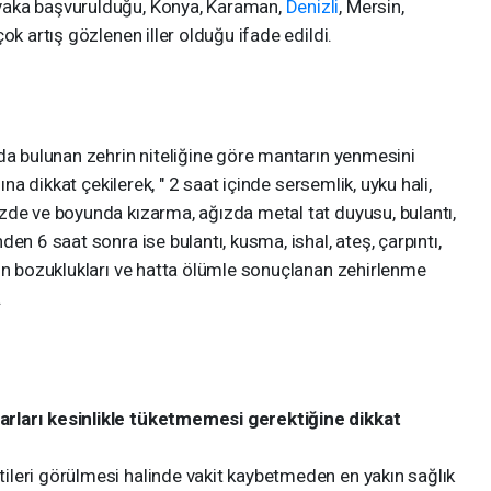
vaka başvurulduğu, Konya, Karaman,
Denizli
, Mersin,
ok artış gözlenen iller olduğu ifade edildi.
da bulunan zehrin niteliğine göre mantarın yenmesini
ına dikkat çekilerek, " 2 saat içinde sersemlik, uyku hali,
zde ve boyunda kızarma, ağızda metal tat duyusu, bulantı,
en 6 saat sonra ise bulantı, kusma, ishal, ateş, çarpıntı,
yon bozuklukları ve hatta ölümle sonuçlanan zehirlenme
.
rları kesinlikle tüketmemesi gerektiğine dikkat
leri görülmesi halinde vakit kaybetmeden en yakın sağlık