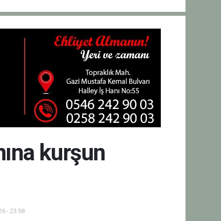
nına kurşun
6 - 23:58