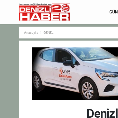
GÜN
Anasayfa
GENEL
Denizl