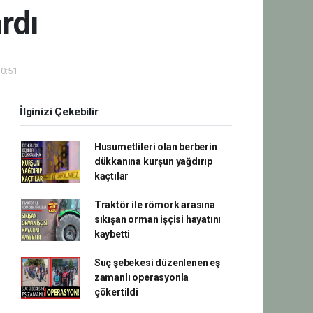
rdı
10:51
İlginizi Çekebilir
Husumetlileri olan berberin
dükkanına kurşun yağdırıp
kaçtılar
Traktör ile römork arasına
sıkışan orman işçisi hayatını
kaybetti
Suç şebekesi düzenlenen eş
zamanlı operasyonla
çökertildi