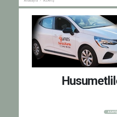
Anasayfa
ASAYİŞ
Husumetlil
ASAYİ