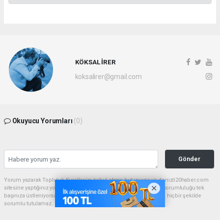
KÖKSAL İRER
koksalirer@gmail.com
Okuyucu Yorumları
(0)
Gönder
Yorum yazarak Topluluk Kuralları’nı kabul etmiş bulunuyor ve denizli20haber.com
sitesine yaptığınız yorumunuzla ilgili doğrudan veya dolaylı tüm sorumluluğu tek
başınıza üstleniyorsunuz. Yazılan tüm yorumlardan site yönetimi hiçbir şekilde
sorumlu tutulamaz.