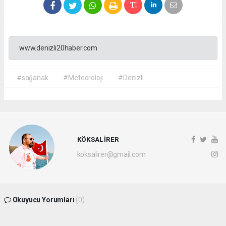
www.denizli20haber.com
#sağanak
#Meteoroloji
#Denizli
KÖKSAL İRER
koksalirer@gmail.com
Okuyucu Yorumları
(0)