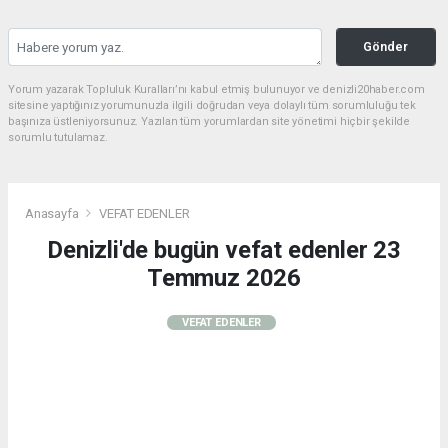
Gönder
Yorum yazarak Topluluk Kuralları’nı kabul etmiş bulunuyor ve denizli20haber.com
sitesine yaptığınız yorumunuzla ilgili doğrudan veya dolaylı tüm sorumluluğu tek
başınıza üstleniyorsunuz. Yazılan tüm yorumlardan site yönetimi hiçbir şekilde
sorumlu tutulamaz.
Anasayfa
VEFAT EDENLER
Denizli'de bugün vefat edenler 23
Temmuz 2026
VEFAT EDENLER