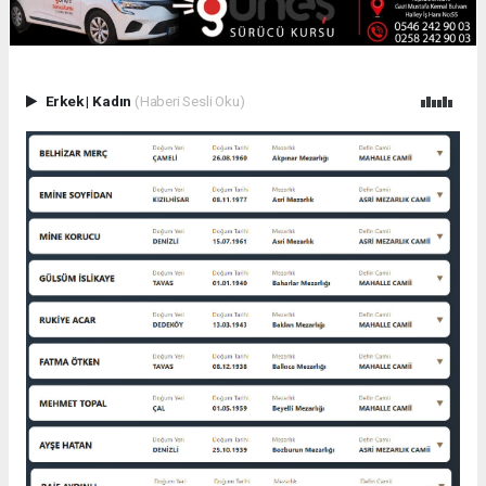
Erkek
|
Kadın
(Haberi Sesli Oku)