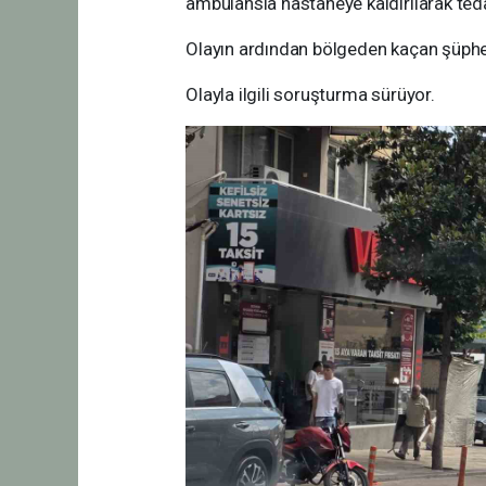
ambulansla hastaneye kaldırılarak tedav
Olayın ardından bölgeden kaçan şüphel
Olayla ilgili soruşturma sürüyor.