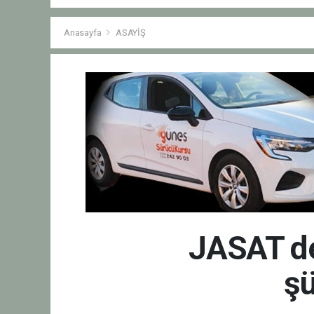
Anasayfa
ASAYİŞ
JASAT ded
şü