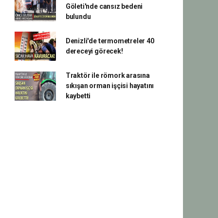
Göleti'nde cansız bedeni
bulundu
Denizli'de termometreler 40
dereceyi görecek!
Traktör ile römork arasına
sıkışan orman işçisi hayatını
kaybetti