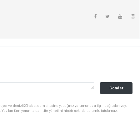
Gönder
nuyor ve denizli20haber.com sitesine yaptığınız yorumunuzla ilgili doğrudan veya
. Yazılan tüm yorumlardan site yönetimi hiçbir şekilde sorumlu tutulamaz.