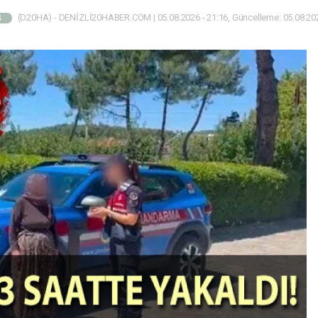
(D20HA) - DENİZLİ20HABER.COM | 05.08.2026 - 21:16, Güncelleme: 05.08.202
Ş