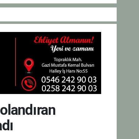
dolandıran
adı