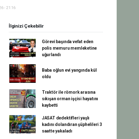
6 - 21:16
İlginizi Çekebilir
Görevi başında vefat eden
polis memuru memleketine
uğurlandı
Baba oğlun evi yangında kül
oldu
Traktör ile römork arasına
sıkışan orman işçisi hayatını
kaybetti
JASAT dedektifleri yaşlı
kadını dolandıran şüphelileri 3
saatte yakaladı