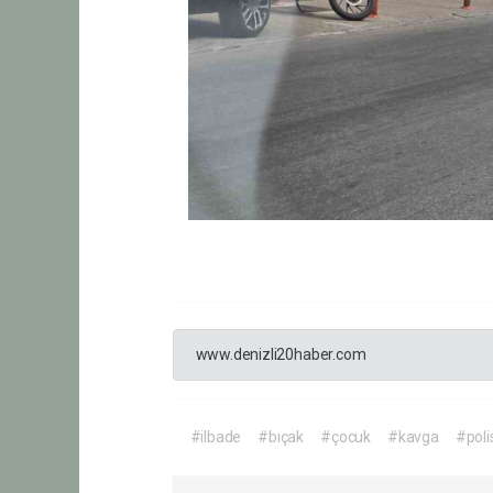
www.denizli20haber.com
#ilbade
#bıçak
#çocuk
#kavga
#poli