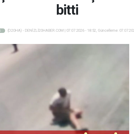
bitti
(D20HA) - DENİZLİ20HABER.COM | 07.07.2026 - 18:52, Güncelleme: 07.07.202
Ş