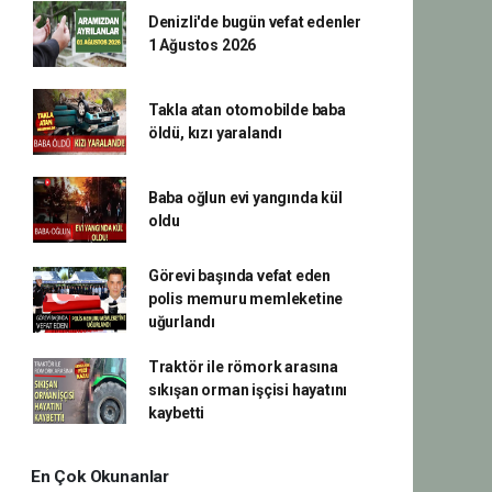
Denizli'de bugün vefat edenler
1 Ağustos 2026
Takla atan otomobilde baba
öldü, kızı yaralandı
Baba oğlun evi yangında kül
oldu
Görevi başında vefat eden
polis memuru memleketine
uğurlandı
Traktör ile römork arasına
sıkışan orman işçisi hayatını
kaybetti
En Çok Okunanlar