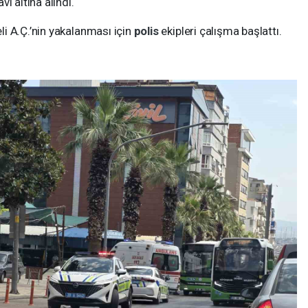
i altına alındı.
i A.Ç.’nin yakalanması için
polis
ekipleri çalışma başlattı.