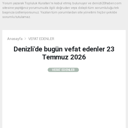
Yorum yazarak Topluluk Kuralları’nı kabul etmiş bulunuyor ve denizli20haber.com
sitesine yaptığınız yorumunuzla ilgili doğrudan veya dolaylı tüm sorumluluğu tek
başınıza üstleniyorsunuz. Yazılan tüm yorumlardan site yönetimi hiçbir şekilde
sorumlu tutulamaz.
Anasayfa
VEFAT EDENLER
Denizli'de bugün vefat edenler 23
Temmuz 2026
VEFAT EDENLER