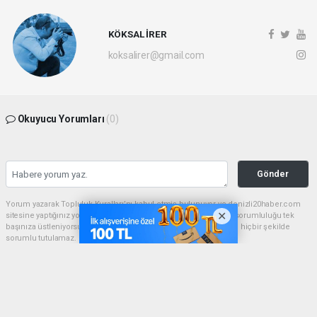
KÖKSAL İRER
koksalirer@gmail.com
Okuyucu Yorumları
(0)
Gönder
Yorum yazarak Topluluk Kuralları’nı kabul etmiş bulunuyor ve denizli20haber.com
sitesine yaptığınız yorumunuzla ilgili doğrudan veya dolaylı tüm sorumluluğu tek
başınıza üstleniyorsunuz. Yazılan tüm yorumlardan site yönetimi hiçbir şekilde
sorumlu tutulamaz.