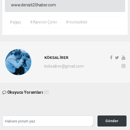
www.denizli20haber.com
#ağaç
#Alperen Çetin
#motosiklet
KÖKSAL İRER
koksalirer@gmail.com
Okuyucu Yorumları
(0)
Gönder