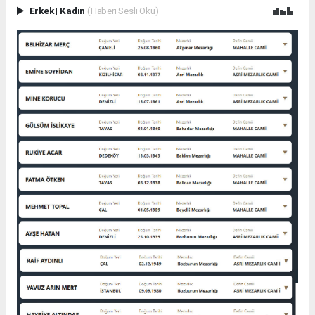
Erkek
|
Kadın
(Haberi Sesli Oku)