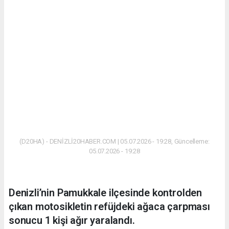
(D20HA) - DENİZLİ20HABER.COM | 05.07.2026 - 19:28, Güncelleme:
05.07.2026 - 19:28
Denizli’nin Pamukkale ilçesinde kontrolden
çıkan motosikletin refüjdeki ağaca çarpması
sonucu 1 kişi ağır yaralandı.