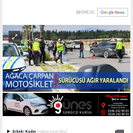
ABONE OL
Erkek
|
Kadın
(Haberi Sesli Oku)