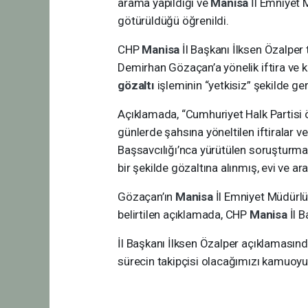
arama yapıldığı ve
Manisa
İl Emniyet
götürüldüğü öğrenildi.
CHP
Manisa
İl Başkanı İlksen Özalper
Demirhan Gözaçan’a yönelik iftira ve 
gözaltı
işleminin “yetkisiz” şekilde ger
Açıklamada, “Cumhuriyet Halk Partisi
günlerde şahsına yöneltilen iftiralar
Başsavcılığı’nca yürütülen soruşturm
bir şekilde gözaltına alınmış, evi ve ar
Gözaçan’ın
Manisa
İl Emniyet Müdürl
belirtilen açıklamada, CHP
Manisa
İl 
İl Başkanı İlksen Özalper açıklamasınd
sürecin takipçisi olacağımızı kamuoyun