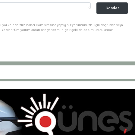
Gönder
nuyor ve denizli20haber.com sitesine yaptığınız yorumunuzla ilgili doğrudan veya
. Yazılan tüm yorumlardan site yönetimi hiçbir şekilde sorumlu tutulamaz.