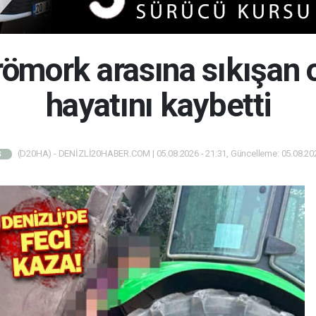
 römork arasına sıkışan 
hayatını kaybetti
(D20HA) - DENİZLİ20HABER.COM | 05.08.2026 - 21:31, Güncelleme: 05.08.202
Ş