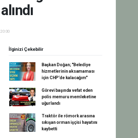
alındı
 20:00
İlginizi Çekebilir
Başkan Doğan; "Belediye
hizmetlerinin aksamaması
için CHP’de kalacağım"
Görevi başında vefat eden
polis memuru memleketine
uğurlandı
Traktör ile römork arasına
sıkışan orman işçisi hayatını
kaybetti