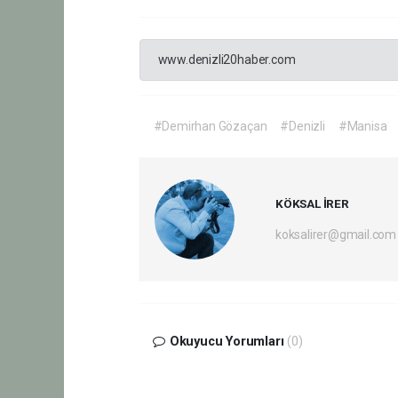
www.denizli20haber.com
#Demirhan Gözaçan
#Denizli
#Manisa
KÖKSAL İRER
koksalirer@gmail.com
Okuyucu Yorumları
(0)