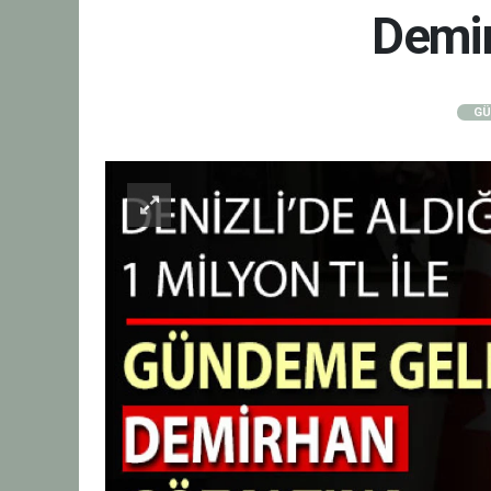
Demir
GÜ