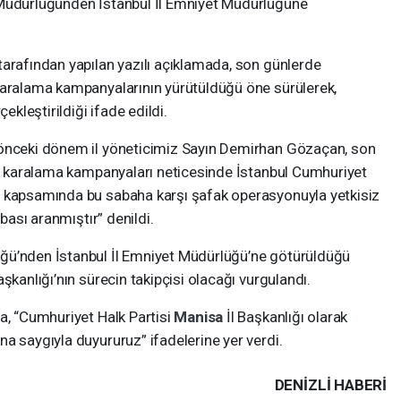
 Müdürlüğünden İstanbul İl Emniyet Müdürlüğüne
 tarafından yapılan yazılı açıklamada, son günlerde
karalama kampanyalarının yürütüldüğü öne sürülerek,
çekleştirildiği ifade edildi.
 önceki dönem il yöneticimiz Sayın Demirhan Gözaçan, son
 ve karalama kampanyaları neticesinde İstanbul Cumhuriyet
a kapsamında bu sabaha karşı şafak operasyonuyla yetkisiz
abası aranmıştır” denildi.
üğü’nden İstanbul İl Emniyet Müdürlüğü’ne götürüldüğü
Başkanlığı’nın sürecin takipçisi olacağı vurgulandı.
a, “Cumhuriyet Halk Partisi
Manisa
İl Başkanlığı olarak
a saygıyla duyururuz” ifadelerine yer verdi.
DENIZLI HABERİ