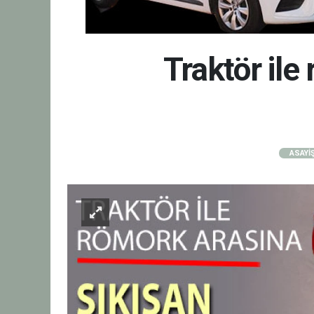
Traktör ile
ASAYİ