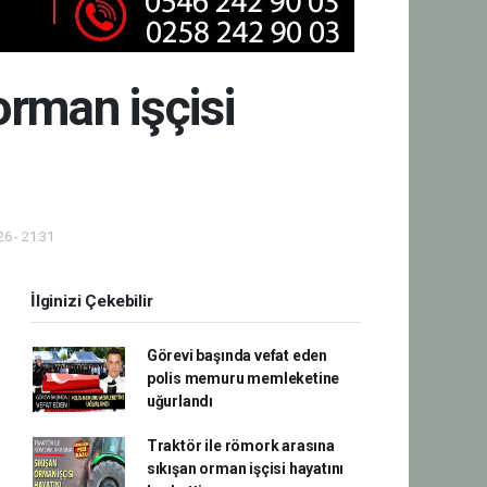
orman işçisi
6 - 21:31
İlginizi Çekebilir
Görevi başında vefat eden
polis memuru memleketine
uğurlandı
Traktör ile römork arasına
sıkışan orman işçisi hayatını