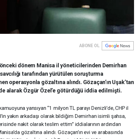
ABONE OL
 önceki dönem Manisa il yöneticilerinden Demirhan
avcılığı tarafından yürütülen soruşturma
en operasyonla gözaltına alındı. Gözaçan’ın Uşak’tan
’de alarak Özgür Özel’e götürdüğü iddia edilmişti.
kamuoyuna yansıyan “1 milyon TL parayı Denizli’de, CHP il
’in yakın arkadaşı olarak bildiğim Demirhan isimli şahsa,
erisinde nakit olarak teslim ettim” iddialarının ardından
anisa’da gözaltına alındı. Gözaçan’ın evi ve arabasında