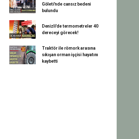
Göleti'nde cansız bedeni
bulundu
Denizli'de termometreler 40
dereceyi görecek!
Traktör ile römork arasına
sıkışan orman işçisi hayatını
kaybetti