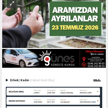
Erkek
|
Kadın
(Haberi Sesli Oku)