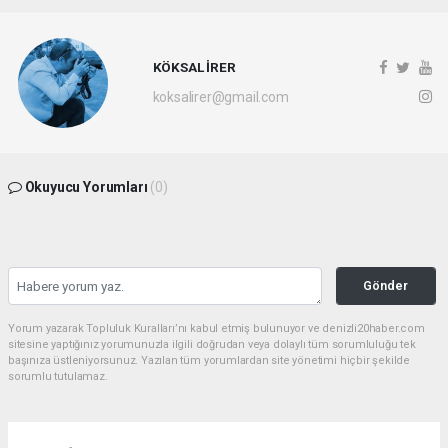
KÖKSAL İRER
koksalirer@gmail.com
Okuyucu Yorumları
(0)
Gönder
Yorum yazarak Topluluk Kuralları’nı kabul etmiş bulunuyor ve denizli20haber.com
sitesine yaptığınız yorumunuzla ilgili doğrudan veya dolaylı tüm sorumluluğu tek
başınıza üstleniyorsunuz. Yazılan tüm yorumlardan site yönetimi hiçbir şekilde
sorumlu tutulamaz.