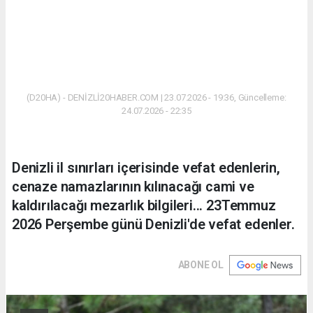
(D20HA) - DENİZLİ20HABER.COM | 23.07.2026 - 19:36, Güncelleme:
24.07.2026 - 22:35
Denizli il sınırları içerisinde vefat edenlerin,
cenaze namazlarının kılınacağı cami ve
kaldırılacağı mezarlık bilgileri... 23Temmuz
2026 Perşembe günü Denizli'de vefat edenler.
ABONE OL