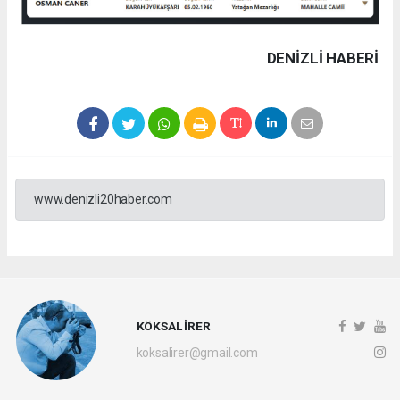
DENIZLI HABERİ
www.denizli20haber.com
KÖKSAL İRER
koksalirer@gmail.com