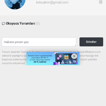
koksalirer@gmail.com
Okuyucu Yorumları
(0)
Gönder
Yorum yazarak Topluluk Kuralları’nı kabul etmiş bulunuyor ve denizli20haber.com
sitesine yaptığınız yorumunuzla ilgili doğrudan veya dolaylı tüm sorumluluğu tek
başınıza üstleniyorsunuz. Yazılan tüm yorumlardan site yönetimi hiçbir şekilde
sorumlu tutulamaz.
haber paketi
haber scripti
haber yazılımı
Tüm hakları saklı tutulmaktadır.Copyright 2026©
Haber Yazılımı:
Web Aksiyon ®