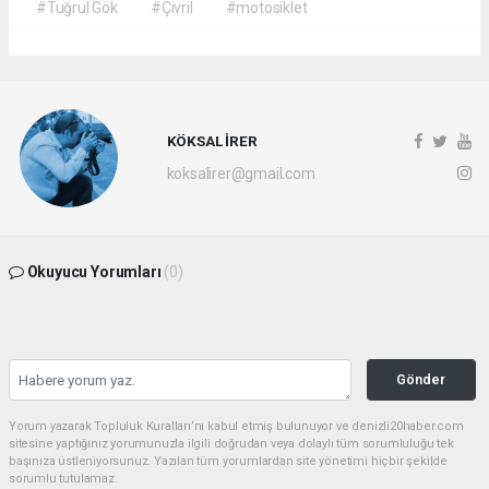
#Tuğrul Gök
#Çivril
#motosiklet
KÖKSAL İRER
koksalirer@gmail.com
Okuyucu Yorumları
(0)
Gönder
Yorum yazarak Topluluk Kuralları’nı kabul etmiş bulunuyor ve denizli20haber.com
sitesine yaptığınız yorumunuzla ilgili doğrudan veya dolaylı tüm sorumluluğu tek
başınıza üstleniyorsunuz. Yazılan tüm yorumlardan site yönetimi hiçbir şekilde
sorumlu tutulamaz.