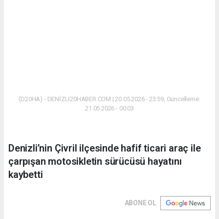
(D20HA) - DENİZLİ20HABER.COM | 20.05.2026 - 23:59, Güncelleme:
21.05.2026 - 00:03
Denizli’nin Çivril ilçesinde hafif ticari araç ile
çarpışan motosikletin sürücüsü hayatını
kaybetti
ABONE OL