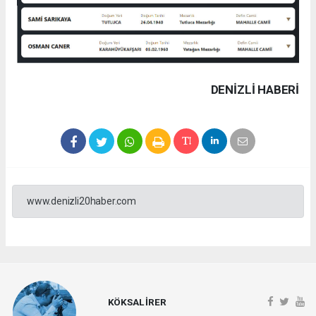
DENIZLI HABERİ
www.denizli20haber.com
KÖKSAL İRER