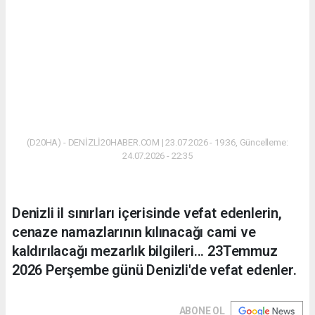
(D20HA) - DENİZLİ20HABER.COM | 23.07.2026 - 19:36, Güncelleme:
24.07.2026 - 22:35
Denizli il sınırları içerisinde vefat edenlerin,
cenaze namazlarının kılınacağı cami ve
kaldırılacağı mezarlık bilgileri... 23Temmuz
2026 Perşembe günü Denizli'de vefat edenler.
ABONE OL