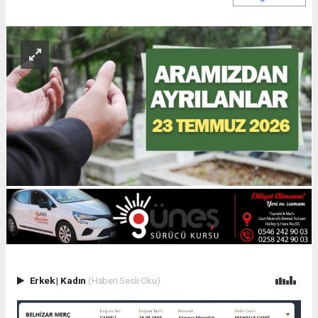
Erkek
|
Kadın
(Haberi Sesli Oku)