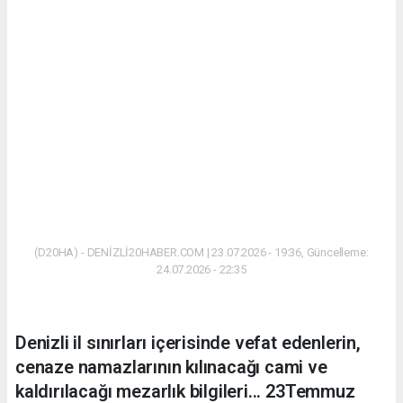
(D20HA) - DENİZLİ20HABER.COM | 23.07.2026 - 19:36, Güncelleme:
24.07.2026 - 22:35
Denizli il sınırları içerisinde vefat edenlerin,
cenaze namazlarının kılınacağı cami ve
kaldırılacağı mezarlık bilgileri... 23Temmuz