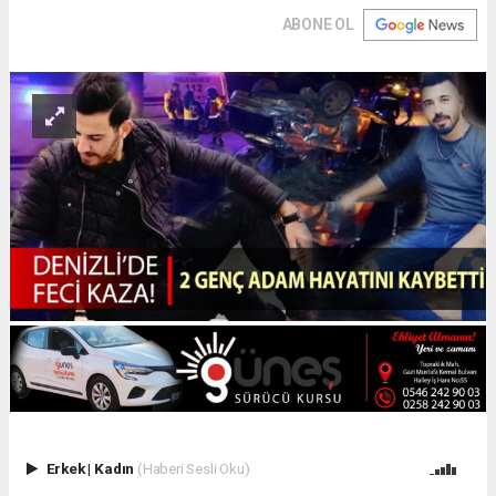
ABONE OL
Erkek
|
Kadın
(Haberi Sesli Oku)