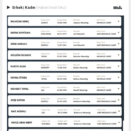
Erkek
|
Kadın
(Haberi Sesli Oku)