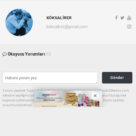
KÖKSAL İRER
koksalirer@gmail.com
Okuyucu Yorumları
(0)
Gönder
Yorum yazarak Topluluk Kuralları’nı kabul etmiş bulunuyor ve denizli20haber.com
sitesine yaptığınız yorumunuzla ilgili doğrudan veya dolaylı tüm sorumluluğu tek
başınıza üstleniyorsunuz. Yazılan tüm yorumlardan site yönetimi hiçbir şekilde
sorumlu tutulamaz.