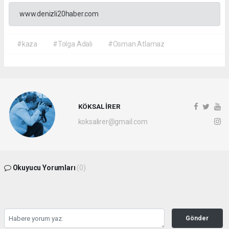
www.denizli20haber.com
#kaza
#Tolga Adalı
#Osman Atlamaz
KÖKSAL İRER
koksalirer@gmail.com
Okuyucu Yorumları
(0)
Gönder