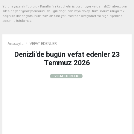
Yorum yazarak Topluluk Kuralları’nı kabul etmiş bulunuyor ve denizli20haber.com
sitesine yaptığınız yorumunuzla ilgili doğrudan veya dolaylı tüm sorumluluğu tek
başınıza üstleniyorsunuz. Yazılan tüm yorumlardan site yönetimi hiçbir şekilde
sorumlu tutulamaz.
Anasayfa
VEFAT EDENLER
Denizli'de bugün vefat edenler 23
Temmuz 2026
VEFAT EDENLER