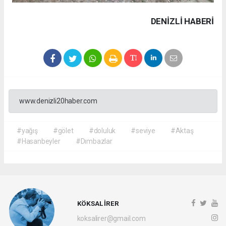
DENIZLI HABERİ
www.denizli20haber.com
#yağış
#gölet
#doluluk
#seviye
#Aktaş
#Hasanbeyler
#Dımbazlar
KÖKSAL İRER
koksalirer@gmail.com