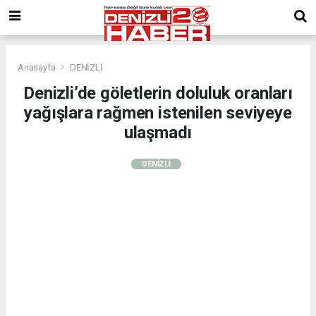
Anasayfa
DENİZLİ
Denizli’de göletlerin doluluk oranları
yağışlara rağmen istenilen seviyeye
ulaşmadı
DENİZLİ