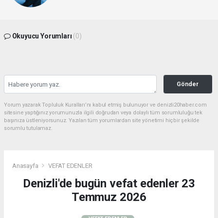
Okuyucu Yorumları
(0)
Gönder
Yorum yazarak Topluluk Kuralları’nı kabul etmiş bulunuyor ve denizli20haber.com
sitesine yaptığınız yorumunuzla ilgili doğrudan veya dolaylı tüm sorumluluğu tek
başınıza üstleniyorsunuz. Yazılan tüm yorumlardan site yönetimi hiçbir şekilde
sorumlu tutulamaz.
Anasayfa
VEFAT EDENLER
Denizli'de bugün vefat edenler 23
Temmuz 2026