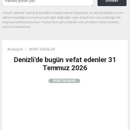
Gönder
Yorum yazarak Topluluk Kuralları’nı kabul etmiş bulunuyor ve denizli20haber.com
sitesine yaptığınız yorumunuzla ilgili doğrudan veya dolaylı tüm sorumluluğu tek
başınıza üstleniyorsunuz. Yazılan tüm yorumlardan site yönetimi hiçbir şekilde
sorumlu tutulamaz.
Anasayfa
VEFAT EDENLER
Denizli'de bugün vefat edenler 31
Temmuz 2026
VEFAT EDENLER