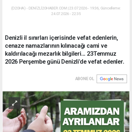
(D20HA) - DENİZLİ20HABER.COM | 23.07.2026 - 19:36, Güncelleme:
24.07.2026 - 22:35
Denizli il sınırları içerisinde vefat edenlerin,
cenaze namazlarının kılınacağı cami ve
kaldırılacağı mezarlık bilgileri... 23Temmuz
2026 Perşembe günü Denizli'de vefat edenler.
ABONE OL