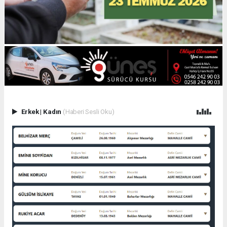
Erkek
|
Kadın
(Haberi Sesli Oku)