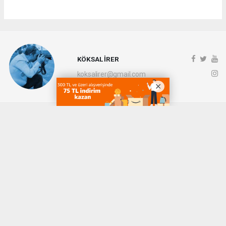
KÖKSAL İRER
koksalirer@gmail.com
Okuyucu Yorumları
(0)
Gönder
Yorum yazarak Topluluk Kuralları’nı kabul etmiş bulunuyor ve denizli20haber.com
sitesine yaptığınız yorumunuzla ilgili doğrudan veya dolaylı tüm sorumluluğu tek
başınıza üstleniyorsunuz. Yazılan tüm yorumlardan site yönetimi hiçbir şekilde
sorumlu tutulamaz.