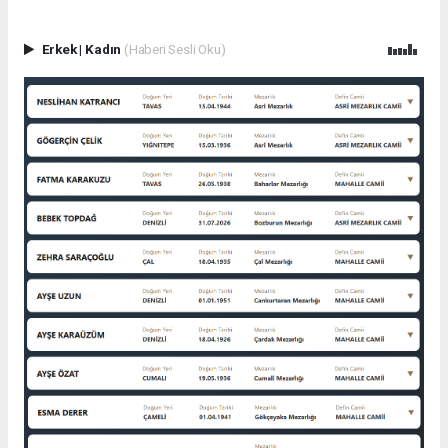
Erkek
|
Kadın
(Haberi Sesli Oku)