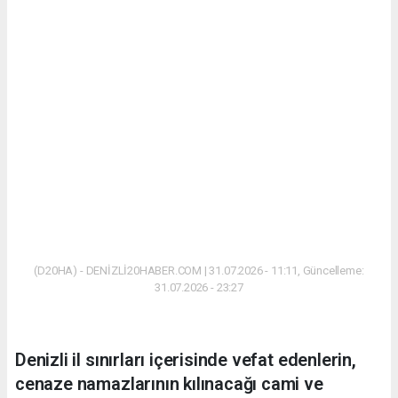
(D20HA) - DENİZLİ20HABER.COM | 31.07.2026 - 11:11, Güncelleme:
31.07.2026 - 23:27
Denizli il sınırları içerisinde vefat edenlerin,
cenaze namazlarının kılınacağı cami ve