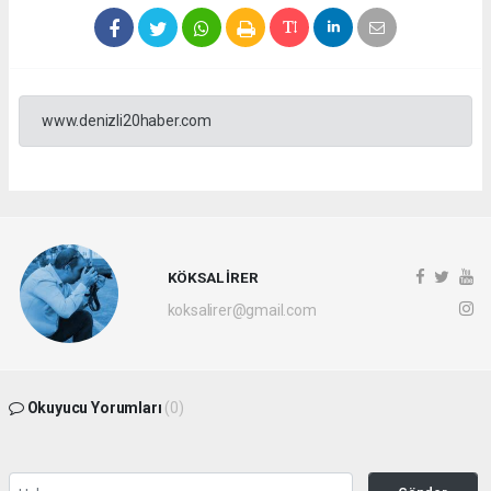
www.denizli20haber.com
KÖKSAL İRER
koksalirer@gmail.com
Okuyucu Yorumları
(0)