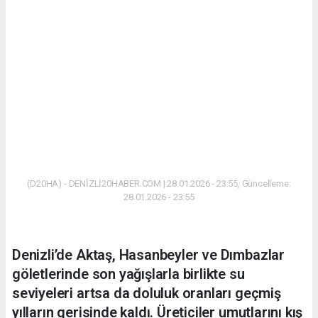
(D20HA) - DENİZLİ20HABER.COM | 28.01.2026 - 23:55, Güncelleme:
28.01.2026 - 23:55
Denizli’de Aktaş, Hasanbeyler ve Dımbazlar
göletlerinde son yağışlarla birlikte su
seviyeleri artsa da doluluk oranları geçmiş
yılların gerisinde kaldı. Üreticiler umutlarını kış