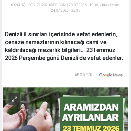
(D20HA) - DENİZLİ20HABER.COM | 23.07.2026 - 19:36, Güncelleme:
24.07.2026 - 22:35
Denizli il sınırları içerisinde vefat edenlerin,
cenaze namazlarının kılınacağı cami ve
kaldırılacağı mezarlık bilgileri... 23Temmuz
2026 Perşembe günü Denizli'de vefat edenler.
ABONE OL