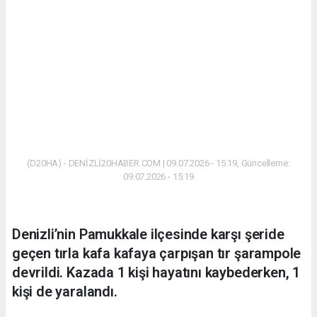
(D20HA) - DENİZLİ20HABER.COM | 09.07.2026 - 15:19, Güncelleme:
09.07.2026 - 15:19
Denizli’nin Pamukkale ilçesinde karşı şeride
geçen tırla kafa kafaya çarpışan tır şarampole
devrildi. Kazada 1 kişi hayatını kaybederken, 1
kişi de yaralandı.