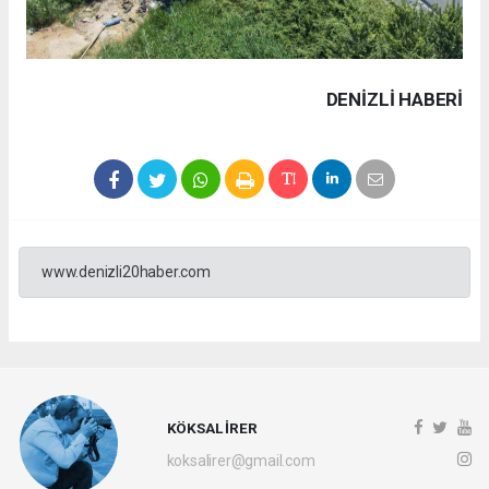
DENIZLI HABERİ
www.denizli20haber.com
KÖKSAL İRER
koksalirer@gmail.com