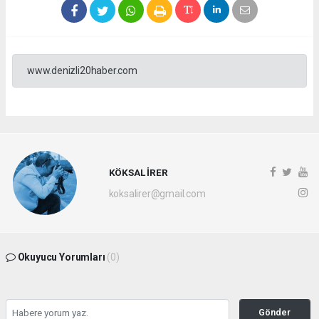
www.denizli20haber.com
KÖKSAL İRER
koksalirer@gmail.com
Okuyucu Yorumları
(0)
Gönder