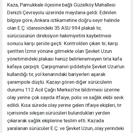
Kaza, Pamukkale ilçesine bağlı Güzelköy Mahallesi
Denizli Çevreyolu üzerinde meydana geldi. Edinilen
bilgiye göre, Ankara istikametine doğru seyir halinde
olan E.Ç. idaresindeki 35 ASU 994 plakalı tır,
sürücüsünün direksiyon hakimiyetini kaybetmesi
sonucu karşı şeride geçti. Kontrolden çıkan tır, karşı
şeritten İzmir yönüne gitmekte olan Şevket Uzun
yönetimindeki plakası henüz belirlenemeyen tırla kafa
kafaya çarpıştı. Çarpışmanın şiddetiyle Şevket Uzun’un
kullandığı tır, yol kenarındaki bariyerleri aşarak
şarampole düştü. Kazayı gören diğer sürücülerin
durumu 112 Acil Çağrı Merkezi’ne bildirmesi üzerine
olay yerine çok sayıda itfaiye, polis ve sağlık ekibi sevk
edildi. Kısa sürede olay yerine gelen itfaiye ekipleri, tır
içerisinde sıkışan sürücüleri bulundukları yerden
çıkararak sağlık ekiplerine teslim etti. Kazada
yaralanan sürücüler E.Ç. ve Şevket Uzun, olay yerindeki