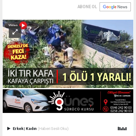
ABONE OL
Erkek
|
Kadın
(Haberi Sesli Oku)