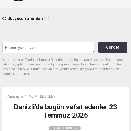
Okuyucu Yorumları
(0)
Gönder
Yorum yazarak Topluluk Kuralları’nı kabul etmiş bulunuyor ve denizli20haber.com
sitesine yaptığınız yorumunuzla ilgili doğrudan veya dolaylı tüm sorumluluğu tek
başınıza üstleniyorsunuz. Yazılan tüm yorumlardan site yönetimi hiçbir şekilde
sorumlu tutulamaz.
Anasayfa
VEFAT EDENLER
Denizli'de bugün vefat edenler 23
Temmuz 2026
VEFAT EDENLER