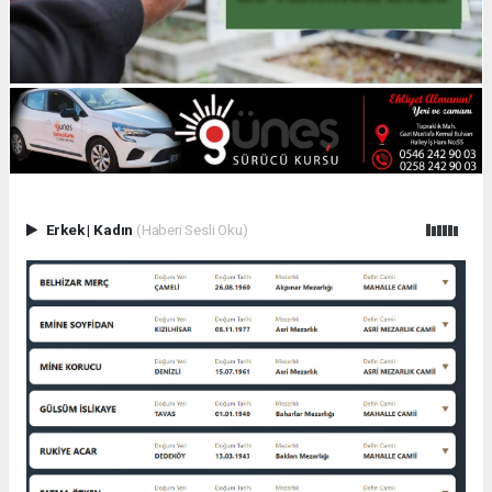
Erkek
|
Kadın
(Haberi Sesli Oku)